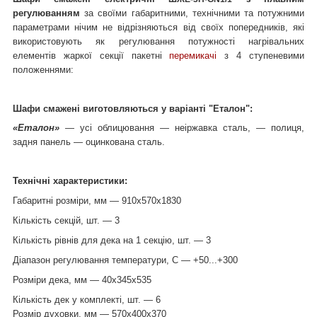
регулюванням
за своїми габаритними, технічними та потужними
параметрами нічим не відрізняються від своїх попередників, які
використовують як регулювання потужності нагрівальних
елементів жаркої секції пакетні
перемикачі
з 4 ступеневими
положеннями:
Шафи смажені виготовляються у варіанті "Еталон":
«Еталон»
— усі облицювання — неіржавка сталь, — полиця,
задня панель — оцинкована сталь.
Технічні характеристики:
Габаритні розміри, мм — 910x570x1830
Кількість секцій, шт. — 3
Кількість рівнів для дека на 1 секцію, шт. ― 3
Діапазон регулювання температури, C — +50...+300
Розміри дека, мм — 40х345х535
Кількість дек у комплекті, шт. ― 6
Розмір духовки, мм — 570х400х370