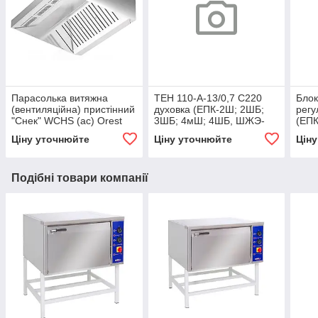
Парасолька витяжна
ТЕН 110-А-13/0,7 С220
Блок
(вентиляційна) пристінний
духовка (ЕПК-2Ш; 2ШБ;
регу
"Снек" WCHS (ac) Orest
3ШБ; 4мШ; 4ШБ, ШЖЭ-
(ЕП
GN 1/1) ТМ Ефес
Ціну уточнюйте
Ціну уточнюйте
Цін
Подібні товари компанії