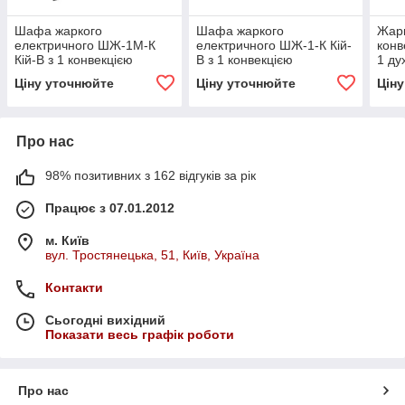
Шафа жаркого
Шафа жаркого
Жар
електричного ШЖ-1М-К
електричного ШЖ-1-К Кій-
конв
Кій-В з 1 конвекцією
В з 1 конвекцією
1 ду
Ціну уточнюйте
Ціну уточнюйте
Цін
Про нас
98% позитивних з 162 відгуків за рік
Працює з 07.01.2012
м. Київ
вул. Тростянецька, 51, Київ, Україна
Контакти
Сьогодні вихідний
Показати весь графік роботи
Про нас