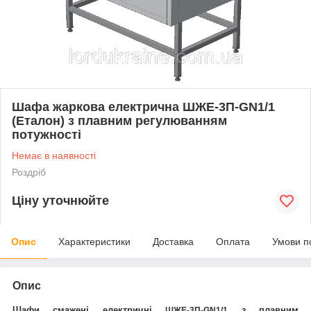
Шафа жаркова електрична ШЖЕ-3П-GN1/1
(Еталон) з плавним регулюванням
потужності
Немає в наявності
Роздріб
Ціну уточнюйте
Опис
Характеристики
Доставка
Оплата
Умови п
Опис
Шафи смажені електричні
з плавним
ШЖЕ-3П-GN1/1