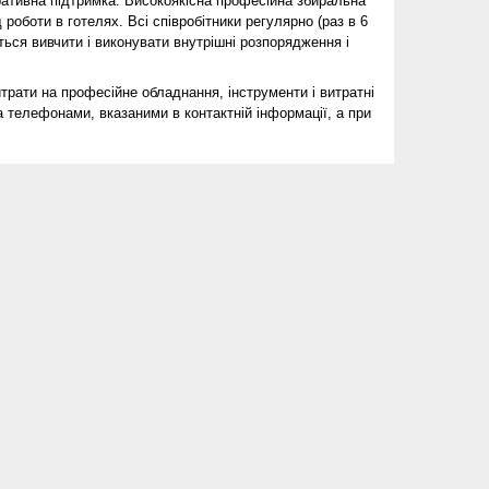
ративна підтримка.
Високоякісна професійна збиральна
д роботи в готелях.
Всі співробітники регулярно (раз в 6
ться вивчити і виконувати внутрішні розпорядження і
трати на професійне обладнання, інструменти і витратні
 телефонами, вказаними в контактній інформації, а при