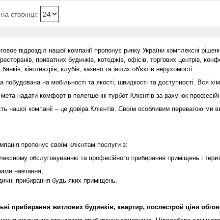
говое підрозділ нашої компанії
пропонує ринку України комплексні рішен
 ресторанів, приватних будинків, котеджів, офісів,
торгових центрів, конф
 банків, кінотеатрів, клубів, казино та інших об'єктів нерухомості.
побудована на мобільності та якості, швидкості та доступності.
Вся хім
та-надати комфорт в полегшенні турбот Клієнтів за рахунок
професій
ь нашої компанії
– це довіра Клієнтів. Своїм особливим перевагою ми в
мпанія пропонує своїм клієнтам послуги з:
лексному обслуговуванню та професійного прибирання приміщень і терит
рами навчання,
дичні прибирання будь-яких приміщень.
ьні прибирання житлових будинків, квартир, послестрой ціни обго