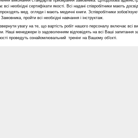
чення виконання стандартів прибирання замовника.
Цілодобова адмініст
ає всі необхідні сертифікати якості.
Всі надані співробітники мають досві
 проходять мед. огляди і мають медичні книги.
З
співробітники зобов'язую
Замовника, пройти всі необхідні навчання і інструктаж.
звернути увагу на те, що вартість робіт нашого персоналу включає всі ви
ли.
Наші менеджери із задоволенням відповідять на всі Ваші запитання за
ності проведуть ознайомлювальний
тренінг на Вашому об'єкті.