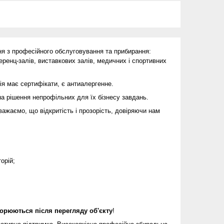
ня з професійного обслуговування та прибирання:
еренц-залів, виставкових залів, медичних і спортивних
ія має сертифікати, є антиалергенне.
на
рішення непрофільних для їх бізнесу завдань
.
важаємо, що відкритість і прозорість, довіряючи нам
орій;
ворюються після перегляду об'єкту
!