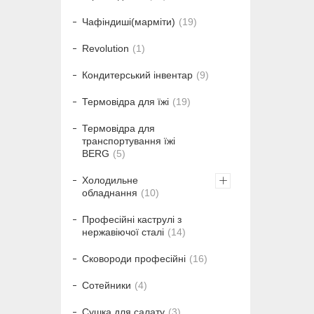
Чафіндиші(марміти)
19
Revolution
1
Кондитерський інвентар
9
Термовідра для їжі
19
Термовідра для
транспортування їжі
BERG
5
Холодильне
обладнання
10
Професійні каструлі з
нержавіючої сталі
14
Сковороди професійні
16
Сотейники
4
Сушка для салату
3