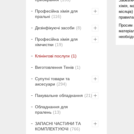
Забезпе
хімія, м
Професійна хімія для
місяців)
пральні
116
правила 
П
росим 
Дезінфікуючі засоби
8
матеріа
необхід
Професійна хімія для
хімчистки
19
Клінінгові послуги
1
Виготовлення Тенів
1
Супутні товари та
аксесуари
294
Пакувальне обладнання
21
Обладнання для
пралень
13
ЗАПАСНІ ЧАСТИНИ ТА
КОМПЛЕКТУЮЧІ
766