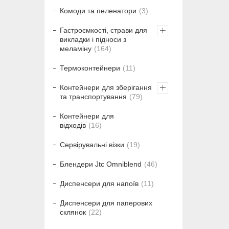
Комоди та пеленатори
3
Гастроємкості, страви для
викладки і підноси з
меламіну
164
Термоконтейнери
11
Контейнери для зберігання
та транспортування
79
Контейнери для
відходів
16
Сервірувальні візки
19
Блендери Jtc Omniblend
46
Диспенсери для напоїв
11
Диспенсери для паперових
склянок
22