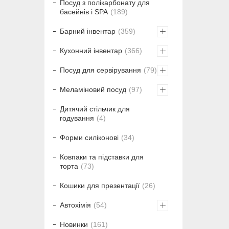
Посуд з полікарбонату для
басейнів і SPA
189
Барний інвентар
359
Кухонний інвентар
366
Посуд для сервірування
79
Меламіновий посуд
97
Дитячий стільчик для
годування
4
Форми силіконові
34
Ковпаки та підставки для
торта
73
Кошики для презентації
26
Автохімія
54
Новинки
161