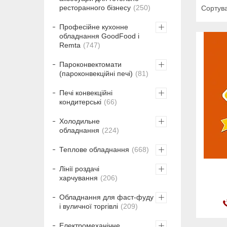
ресторанного бізнесу
250
Професійне кухонне
обладнання GoodFood і
Remta
747
Пароконвектомати
(пароконвекційні печі)
81
Печі конвекційні
кондитерські
66
Холодильне
обладнання
224
Теплове обладнання
668
Лінії роздачі
харчування
206
Обладнання для фаст-фуду
і вуличної торгівлі
209
Електромеханічне