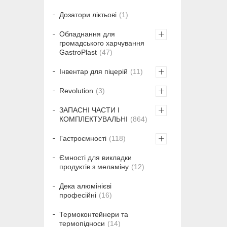
Дозатори ліктьові
1
Обладнання для
громадського харчування
GastroPlast
47
Інвентар для піцерій
11
Revolution
3
ЗАПАСНІ ЧАСТИ І
КОМПЛЕКТУВАЛЬНІ
864
Гастроємності
118
Ємності для викладки
продуктів з меламіну
12
Дека алюмінієві
професійні
16
Термоконтейнери та
термопідноси
14