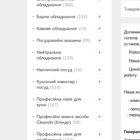
обладнання
364
Барне обладнання
154
Кавове обладнання
14
До
линин
готелів,
Посудомийні машини
95
установ,
Нейтральне
Робота 
обладнання
133
Наша ме
Цінніст
Наплитний посуд
16
роботу.
Кухонний інвентар і
посуд
518
Наша ко
Професійна хімія для
-
комп
кухні
167
-
прог
- періо
Професійні миючі засоби
Cleando (Кліндо)
59
Генерал
Професійна хімія для
прибирання
153