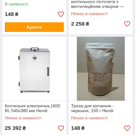
коптильного пістолета з
В наявності
вентиляційним отвором —
ø130x (H)282 mm, Hendi
148
Немає в наявності
₴
2 258
₴
Купити
Коптильня електрична,1600
Тріска для копчення -
Вт, 540х380 мм Hendi
черешня, 150 г Hendi
Немає в наявності
Немає в наявності
25 392
148
₴
₴