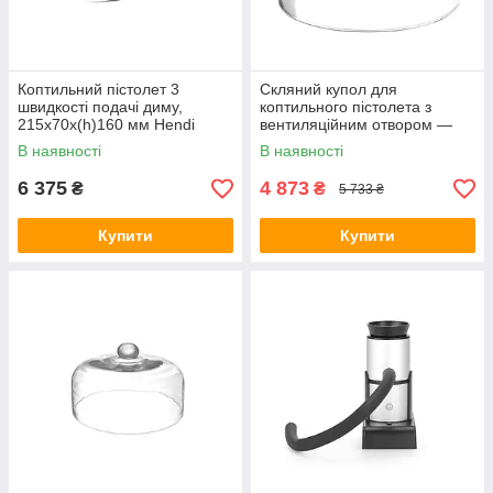
Коптильний пістолет 3
Скляний купол для
швидкості подачі диму,
коптильного пістолета з
215x70x(h)160 мм Hendi
вентиляційним отвором —
ø260x (H)174 mm, Hendi
В наявності
В наявності
6 375
4 873
₴
₴
5 733 ₴
Купити
Купити