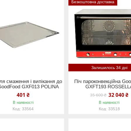
Безкоштовна доставка
Залишилось 34 дні
ля смаження і випікання до
Піч пароконвекційна Go
 GoodFood GXF013 POLINA
GXFT193 ROSSELL
401 ₴
32 040 ₴
35 600 ₴
В наявності
В наявності
33564
33518