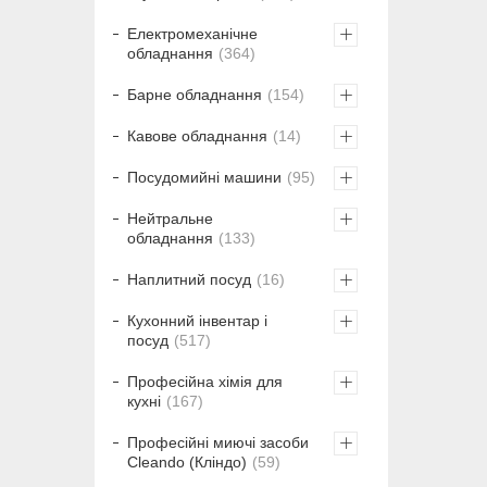
Електромеханічне
обладнання
364
Барне обладнання
154
Кавове обладнання
14
Посудомийні машини
95
Нейтральне
обладнання
133
Наплитний посуд
16
Кухонний інвентар і
посуд
517
Професійна хімія для
кухні
167
Професійні миючі засоби
Cleando (Кліндо)
59