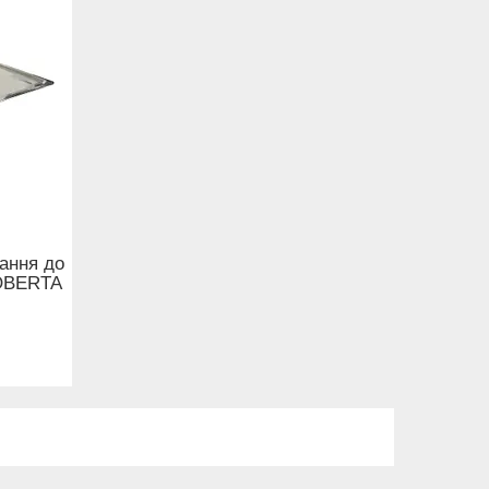
кання до
ROBERTA