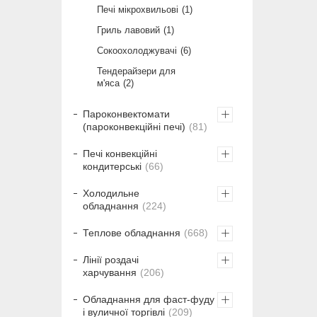
Печі мікрохвильові
1
Гриль лавовий
1
Сокоохолоджувачі
6
Тендерайзери для
м'яса
2
Пароконвектомати
(пароконвекційні печі)
81
Печі конвекційні
кондитерські
66
Холодильне
обладнання
224
Теплове обладнання
668
Лінії роздачі
харчування
206
Обладнання для фаст-фуду
і вуличної торгівлі
209