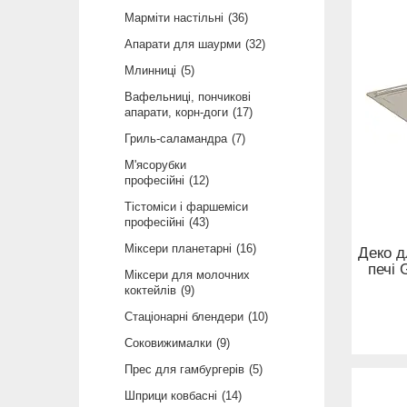
Марміти настільні
36
Апарати для шаурми
32
Млинниці
5
Вафельниці, пончикові
апарати, корн-доги
17
Гриль-саламандра
7
М'ясорубки
професійні
12
Тістоміси і фаршеміси
професійні
43
Міксери планетарні
16
Деко д
печі
Міксери для молочних
коктейлів
9
Стаціонарні блендери
10
Соковижималки
9
Прес для гамбургерів
5
Шприци ковбасні
14