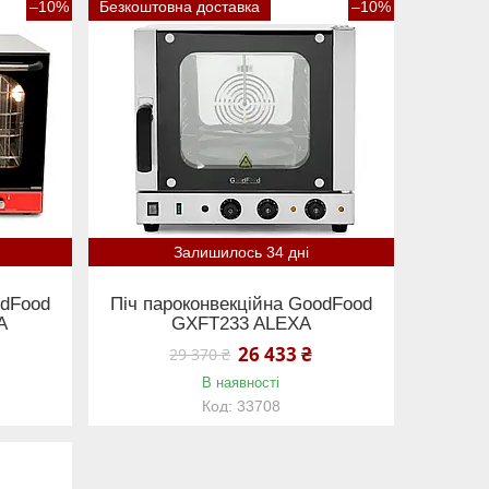
–10%
Безкоштовна доставка
–10%
Залишилось 34 дні
odFood
Піч пароконвекційна GoodFood
A
GXFT233 ALEXA
26 433 ₴
29 370 ₴
В наявності
33708