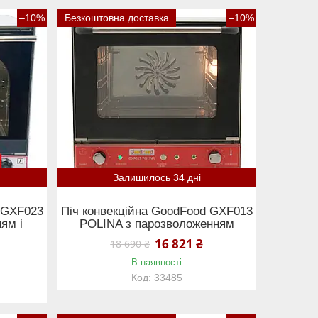
–10%
Безкоштовна доставка
–10%
Залишилось 34 дні
d GXF023
Піч конвекційна GoodFood GXF013
ям і
POLINA з парозволоженням
16 821 ₴
18 690 ₴
В наявності
33485