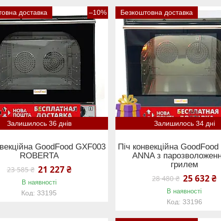
товна доставка
–10%
Безкоштовна доставка
Залишилось 36 днів
Залишилось 34 дні
нвекційна GoodFood GXF003
Піч конвекційна GoodFoo
ROBERTA
ANNA з парозволоженн
грилем
21 227 ₴
23 585 ₴
25 632 ₴
28 480 ₴
В наявності
В наявності
33195
33196