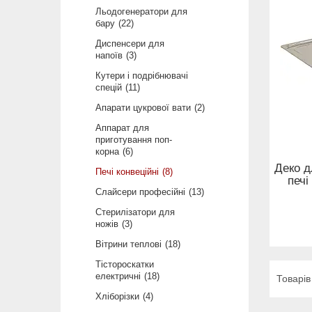
Льодогенератори для
бару
22
Диспенсери для
напоїв
3
Кутери і подрібнювачі
спецій
11
Апарати цукрової вати
2
Аппарат для
приготування поп-
корна
6
Деко д
Печі конвеційні
8
печ
Слайсери професійні
13
Стерилізатори для
ножів
3
Вітрини теплові
18
Тістороскатки
електричні
18
Хліборізки
4