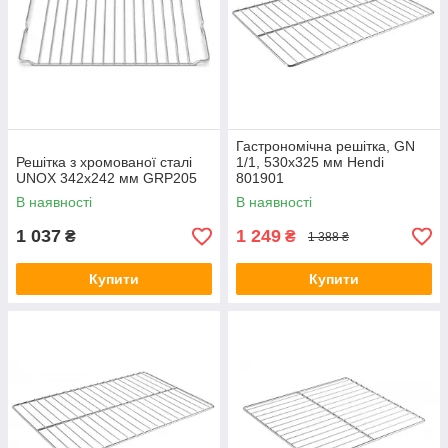
Гастрономічна решітка, GN
Решітка з хромованої сталі
1/1, 530x325 мм Hendi
UNOX 342x242 мм GRP205
801901
В наявності
В наявності
1 037
1 249
₴
₴
1 388 ₴
Купити
Купити