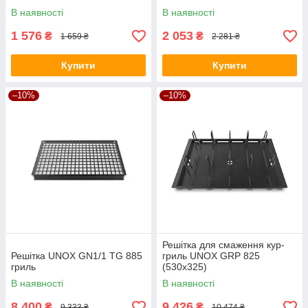
В наявності
В наявності
1 576
2 053
₴
₴
1 659 ₴
2 281 ₴
Купити
Купити
–10%
–10%
Решітка для смаження кур-
Решітка UNOX GN1/1 TG 885
гриль UNOX GRP 825
гриль
(530х325)
В наявності
В наявності
8 400
9 426
₴
₴
9 333 ₴
10 474 ₴