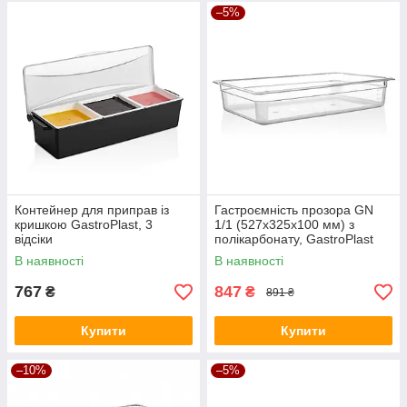
–5%
Контейнер для приправ із
Гастроємність прозора GN
кришкою GastroPlast, 3
1/1 (527х325х100 мм) з
відсіки
полікарбонату, GastroPlast
В наявності
В наявності
767
847
₴
₴
891 ₴
Купити
Купити
–10%
–5%