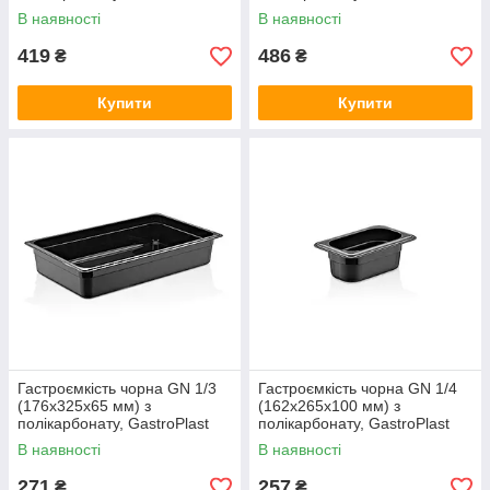
В наявності
В наявності
419
486
₴
₴
Купити
Купити
Гастроємкість чорна GN 1/3
Гастроємкість чорна GN 1/4
(176х325х65 мм) з
(162х265х100 мм) з
полікарбонату, GastroPlast
полікарбонату, GastroPlast
В наявності
В наявності
271
257
₴
₴