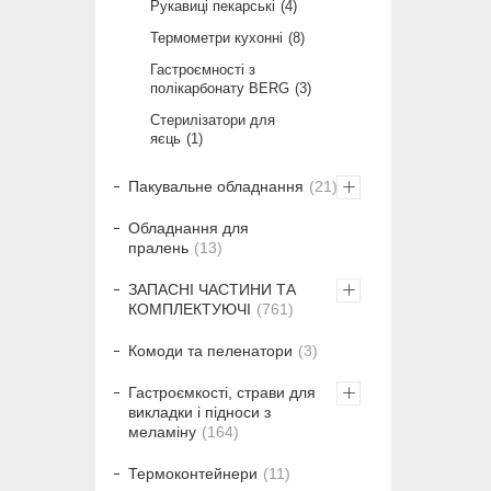
Рукавиці пекарські
4
Термометри кухонні
8
Гастроємності з
полікарбонату BERG
3
Стерилізатори для
яєць
1
Пакувальне обладнання
21
Обладнання для
пралень
13
ЗАПАСНІ ЧАСТИНИ ТА
КОМПЛЕКТУЮЧІ
761
Комоди та пеленатори
3
Гастроємкості, страви для
викладки і підноси з
меламіну
164
Термоконтейнери
11