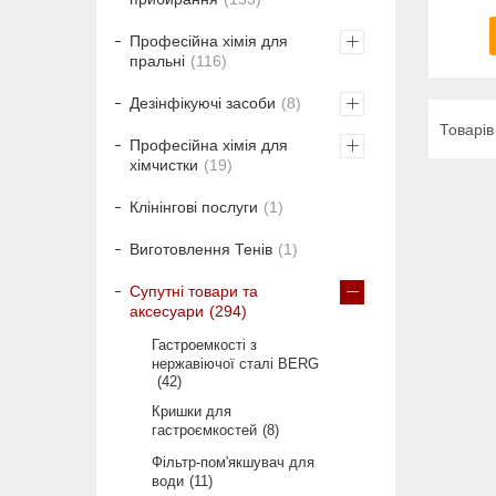
Професійна хімія для
пральні
116
Дезінфікуючі засоби
8
Професійна хімія для
хімчистки
19
Клінінгові послуги
1
Виготовлення Тенів
1
Супутні товари та
аксесуари
294
Гастроемкості з
нержавіючої сталі BERG
42
Кришки для
гастроємкостей
8
Фільтр-пом'якшувач для
води
11