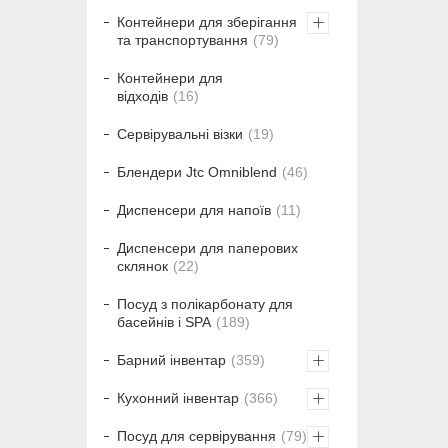
Контейнери для зберігання
та транспортування
79
Контейнери для
відходів
16
Сервірувальні візки
19
Блендери Jtc Omniblend
46
Диспенсери для напоїв
11
Диспенсери для паперових
склянок
22
Посуд з полікарбонату для
басейнів і SPA
189
Барний інвентар
359
Кухонний інвентар
366
Посуд для сервірування
79