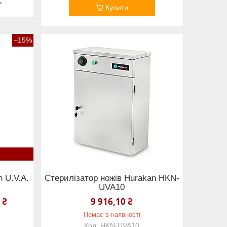
Купити
–15%
 U.V.A.
Стерилізатор ножів Hurakan HKN-
UVA10
 ₴
9 916,10 ₴
Немає в наявності
HKN-UVA10