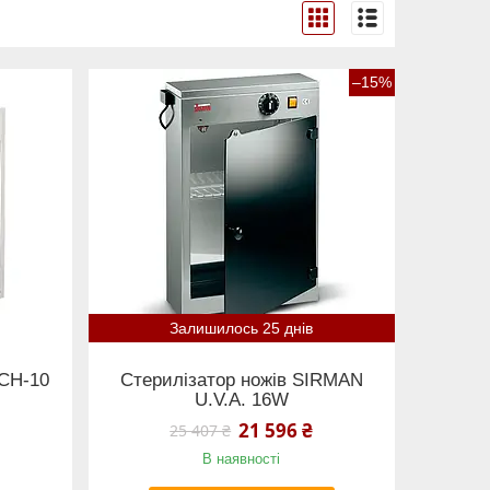
–15%
Залишилось 25 днів
 СН-10
Стерилізатор ножів SIRMAN
U.V.A. 16W
21 596 ₴
25 407 ₴
В наявності