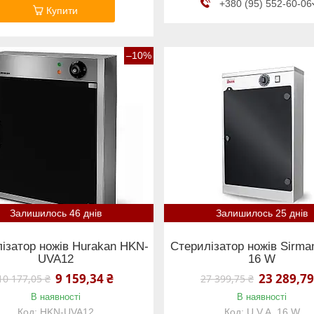
+380 (95) 552-60-06
Купити
–10%
Залишилось 46 днів
Залишилось 25 днів
ізатор ножів Hurakan HKN-
Стерилізатор ножів Sirman
UVA12
16 W
9 159,34 ₴
23 289,79
10 177,05 ₴
27 399,75 ₴
В наявності
В наявності
HKN-UVA12
U.V.A. 16 W