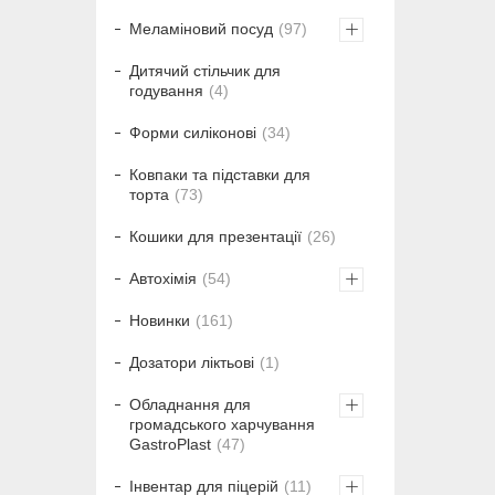
Меламіновий посуд
97
Дитячий стільчик для
годування
4
Форми силіконові
34
Ковпаки та підставки для
торта
73
Кошики для презентації
26
Автохімія
54
Новинки
161
Дозатори ліктьові
1
Обладнання для
громадського харчування
GastroPlast
47
Інвентар для піцерій
11