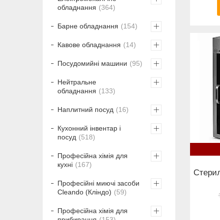
обладнання
364
Барне обладнання
154
Кавове обладнання
14
Посудомийні машини
95
Нейтральне
обладнання
133
Наплитний посуд
16
Кухонний інвентар і
посуд
518
Професійна хімія для
кухні
167
Стерил
Професійні миючі засоби
Cleando (Кліндо)
59
Професійна хімія для
прибирання
153