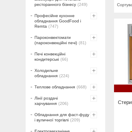
ресторанного бізнесу
249
Професійне кухонне
обладнання GoodFood і
Remta
747
Пароконвектомати
(пароконвекційні печі)
81
Печі конвекційні
кондитерські
66
Холодильне
обладнання
224
Теплове обладнання
668
Лінії роздачі
Стери
харчування
206
Обладнання для фаст-фуду
і вуличної торгівлі
209
Електромеханічне