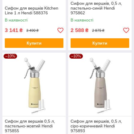
Сифон для вершків, 0,5 л,
Сифон для вершків Kitchen
пастельно-синій Hendi
Line 1 л Hendi 588376
975862
В наявності
В наявності
3 141
2 588
₴
₴
3 490 ₴
2 875 ₴
Купити
Купити
–10%
–10%
Сифон для вершків 0,5 л,
Сифон для вершків, 0,5 л,
пастельно-жовтий Hendi
сіро-коричневий Hendi
975855
975893