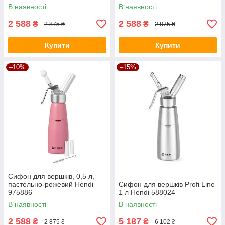
В наявності
В наявності
2 588
2 588
₴
₴
2 875 ₴
2 875 ₴
Купити
Купити
–10%
–15%
Сифон для вершків, 0,5 л,
пастельно-рожевий Hendi
Сифон для вершків Profi Line
975886
1 л Hendi 588024
В наявності
В наявності
2 588
5 187
₴
₴
2 875 ₴
6 102 ₴