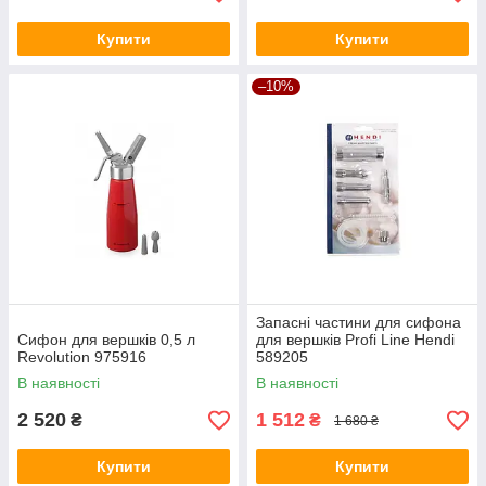
Купити
Купити
–10%
Запасні частини для сифона
Сифон для вершків 0,5 л
для вершків Profi Line Hendi
Revolution 975916
589205
В наявності
В наявності
2 520
1 512
₴
₴
1 680 ₴
Купити
Купити