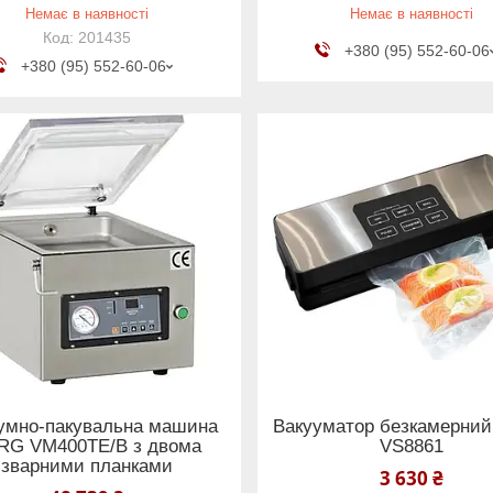
Немає в наявності
Немає в наявності
201435
+380 (95) 552-60-06
+380 (95) 552-60-06
умно-пакувальна машина
Вакууматор безкамерни
RG VM400TE/B з двома
VS8861
зварними планками
3 630 ₴