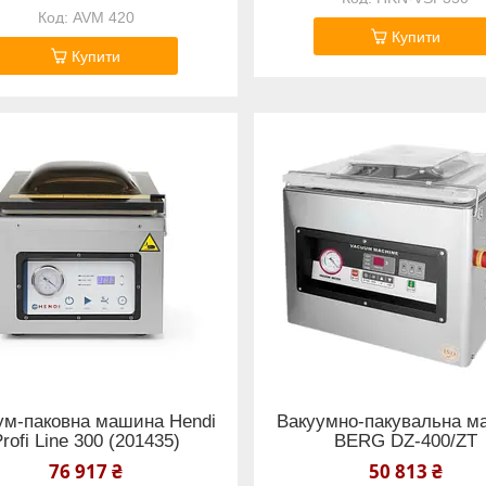
AVM 420
Купити
Купити
ум-паковна машина Hendi
Вакуумно-пакувальна м
rofi Line 300 (201435)
BERG DZ-400/ZT
76 917 ₴
50 813 ₴