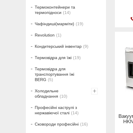
Термоконтейнери та
термопідноси
14
Чафіндиші(марміти)
19
Revolution
1
Кондитерський інвентар
9
Термовідра для їжі
19
Термовідра для
транспортування їжі
BERG
5
Холодильне
обладнання
10
Професійні каструлі з
нержавіючої сталі
14
Вакуу
HKN
Сковороди професійні
16