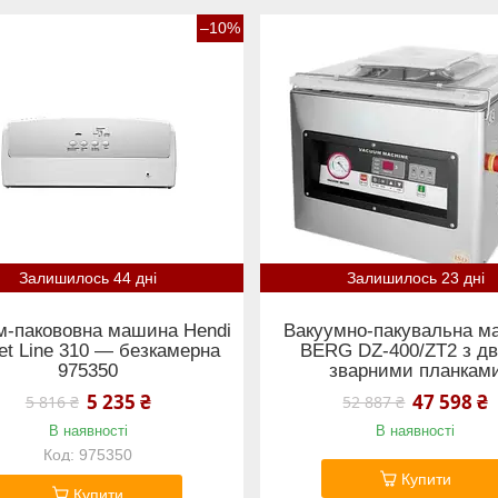
–10%
Залишилось 44 дні
Залишилось 23 дні
м-пакововна машина Hendi
Вакуумно-пакувальна м
et Line 310 — безкамерна
BERG DZ-400/ZT2 з д
975350
зварними планкам
5 235 ₴
47 598 ₴
5 816 ₴
52 887 ₴
В наявності
В наявності
975350
Купити
Купити