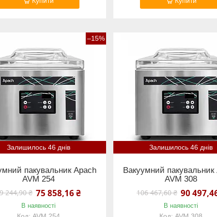
Купити
Купити
–15%
Залишилось 46 днів
Залишилось 46 днів
умний пакувальник Apach
Вакуумний пакувальник
AVM 254
AVM 308
75 858,16 ₴
90 497,4
9 244,90 ₴
106 467,60 ₴
В наявності
В наявності
AVM 254
AVM 308