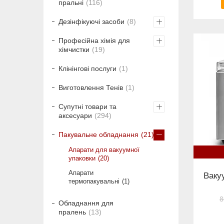
пральні
116
Дезінфікуючі засоби
8
Професійна хімія для
хімчистки
19
Клінінгові послуги
1
Виготовлення Тенів
1
Супутні товари та
аксесуари
294
Пакувальне обладнання
21
Апарати для вакуумної
упаковки
20
Апарати
Ваку
термопакувальні
1
8
Обладнання для
пралень
13