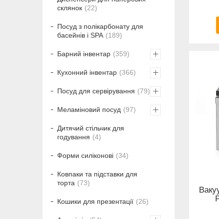
склянок
22
Посуд з полікарбонату для
басейнів і SPA
189
Барний інвентар
359
Кухонний інвентар
366
Посуд для сервірування
79
Меламіновий посуд
97
Дитячий стільчик для
годування
4
Форми силіконові
34
Ковпаки та підставки для
торта
73
Ваку
P
Кошики для презентації
26