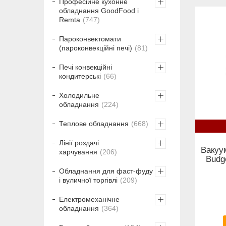
Професійне кухонне
обладнання GoodFood і
Remta
747
Пароконвектомати
(пароконвекційні печі)
81
Печі конвекційні
кондитерські
66
Холодильне
обладнання
224
Теплове обладнання
668
Лінії роздачі
Вакуу
харчування
206
Budg
Обладнання для фаст-фуду
і вуличної торгівлі
209
Електромеханічне
обладнання
364