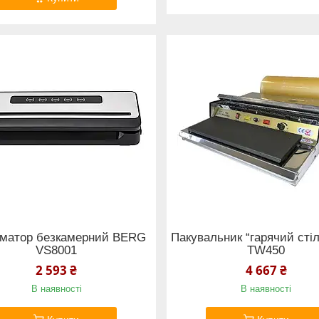
уматор безкамерний BERG
Пакувальник “гарячий сті
VS8001
TW450
2 593 ₴
4 667 ₴
В наявності
В наявності