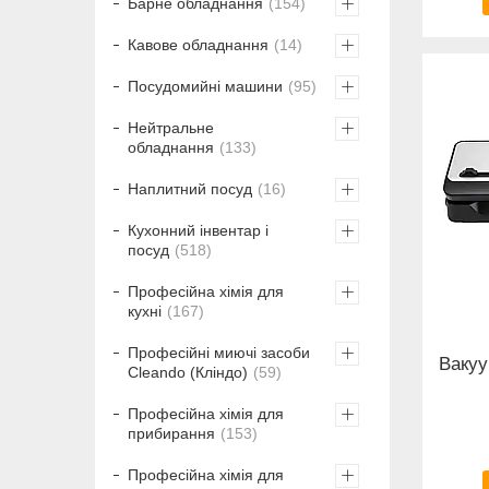
Барне обладнання
154
Кавове обладнання
14
Посудомийні машини
95
Нейтральне
обладнання
133
Наплитний посуд
16
Кухонний інвентар і
посуд
518
Професійна хімія для
кухні
167
Професійні миючі засоби
Ваку
Cleando (Кліндо)
59
Професійна хімія для
прибирання
153
Професійна хімія для