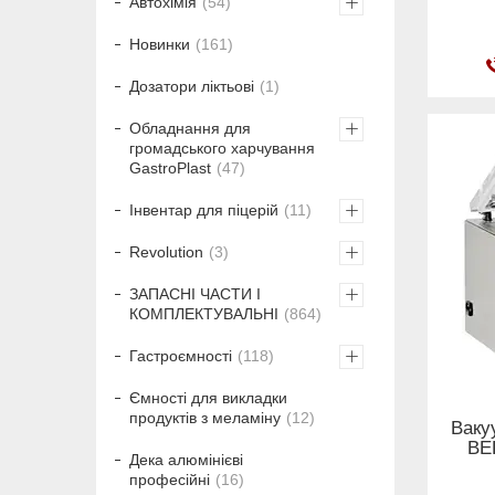
Автохімія
54
Новинки
161
Дозатори ліктьові
1
Обладнання для
громадського харчування
GastroPlast
47
Інвентар для піцерій
11
Revolution
3
ЗАПАСНІ ЧАСТИ І
КОМПЛЕКТУВАЛЬНІ
864
Гастроємності
118
Ємності для викладки
продуктів з меламіну
12
Ваку
BE
Дека алюмінієві
професійні
16