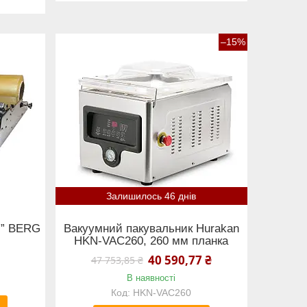
–15%
Залишилось 46 днів
л” BERG
Вакуумний пакувальник Hurakan
HKN-VAC260, 260 мм планка
40 590,77 ₴
47 753,85 ₴
В наявності
HKN-VAC260