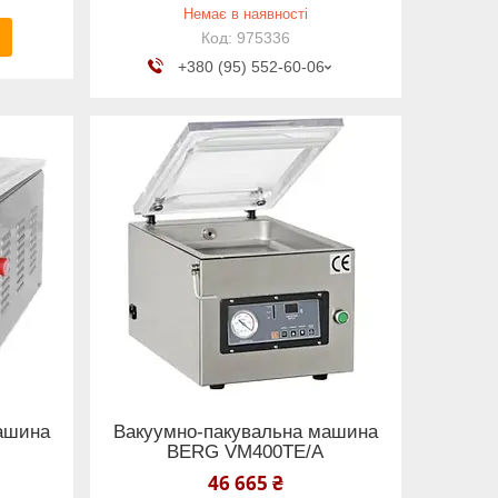
Немає в наявності
975336
+380 (95) 552-60-06
ашина
Вакуумно-пакувальна машина
BERG VM400TE/A
46 665 ₴