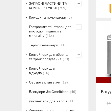
ЗАПАСНІ ЧАСТИНИ ТА
КОМПЛЕКТУЮЧІ
759
Комоди та пеленатори
3
Гастроємкості, страви для
викладки і підноси з
меламіну
164
Термоконтейнери
11
Контейнери для зберігання
та транспортування
79
Контейнери для
відходів
16
Сервірувальні візки
19
Ваку
Блендери Jtc Omniblend
46
Диспенсери для напоїв
11
14
Диспенсери для паперових