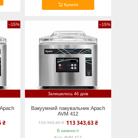
Купити
–15%
–15%
Залишилось 46 днів
 Apach
Вакуумний пакувальник Apach
AVM 412
6 ₴
113 343,63 ₴
133 345,45 ₴
В наявності
AVM 412