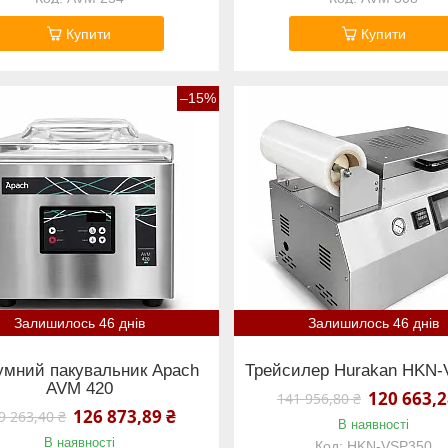
Купити
Купити
–15%
Залишилось 46 днів
Залишилось 46 днів
умний пакувальник Apach
Трейсилер Hurakan HKN-
AVM 420
120 663,2
141 956,80 ₴
126 873,89 ₴
9 263,40 ₴
В наявності
В наявності
HKN-VSP350