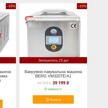
–10%
–10%
Залишилось 23 дні
ашина
Вакуумно-пакувальна машина
вома
BERG VM320TE/A1
и
39 199 ₴
43 554 ₴
В наявності
Купити