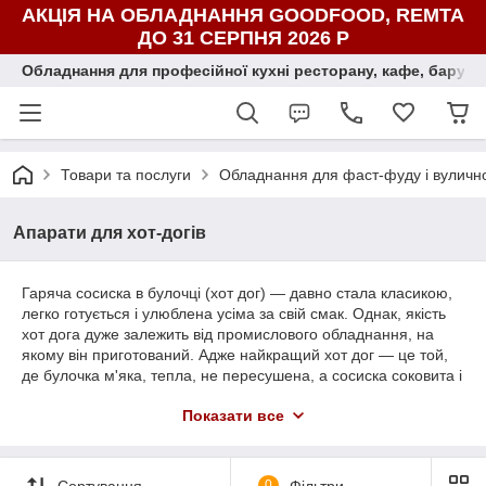
АКЦІЯ НА ОБЛАДНАННЯ GOODFOOD, REMTA
ДО 31 СЕРПНЯ 2026 Р
Обладнання для професійної кухні ресторану, кафе, бару, ї
Товари та послуги
Обладнання для фаст-фуду і вуличної
Апарати для хот-догів
Гаряча сосиска в булочці (хот дог) — давно стала класикою,
легко готується і улюблена усіма за свій смак. Однак, якість
хот дога дуже залежить від промислового обладнання, на
якому він приготований. Адже найкращий хот дог — це той,
де булочка м'яка, тепла, не пересушена, а сосиска соковита і
гаряча. В кафе і точках фаст фуд використовують різні
Показати все
апарати, і кожен апарат для хот догів має свої особливості.
Перш за все, вони поділяються за способом термічної
обробки сосиски. Є роликові, де сосиска "прокочується" на
обертових роликах і обсмажується при цьому, є апарат для
Сортування
0
Фільтри