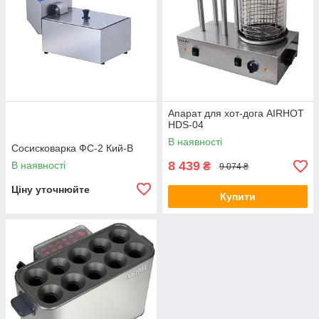
Апарат для хот-дога AIRHOT
HDS-04
В наявності
Сосисковарка ФС-2 Кий-В
8 439
В наявності
₴
9 074 ₴
Ціну уточнюйте
Купити