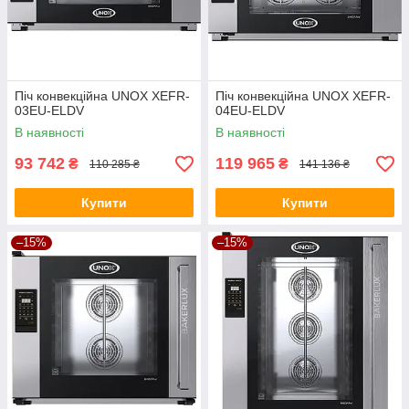
Піч конвекційна UNOX XEFR-
Піч конвекційна UNOX XEFR-
03EU-ELDV
04EU-ELDV
В наявності
В наявності
93 742
119 965
₴
₴
110 285 ₴
141 136 ₴
Купити
Купити
–15%
–15%