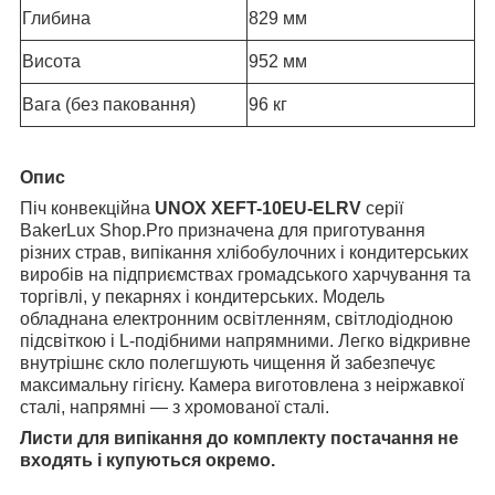
Глибина
829 мм
Висота
952 мм
Вага (без паковання)
96 кг
Опис
Піч конвекційна
UNOX XEFT-10EU-ELRV
серії
BakerLux Shop.Pro призначена для приготування
різних страв, випікання хлібобулочних і кондитерських
виробів на підприємствах громадського харчування та
торгівлі, у пекарнях і кондитерських. Модель
обладнана електронним освітленням, світлодіодною
підсвіткою і L-подібними напрямними. Легко відкривне
внутрішнє скло полегшують чищення й забезпечує
максимальну гігієну. Камера виготовлена з неіржавкої
сталі, напрямні — з хромованої сталі.
Листи для випікання до комплекту постачання не
входять і купуються окремо.