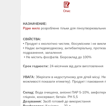
Опис
НАЗНАЧЕНИЕ:
Рідке мило
розроблене тільки для піноутворювальни
СВІЙСТВА:
• Продукт є екологічно чистим, біосумісним і не вик
• Надає антидемодекозну, антибактеріальну, протизап
подразнення, запалення
• Не містить фосфатів. Біорозклад до 100%
Срок годности:
24-місячник від дати виготовлення
УВАГА:
Зберігати в недоступному для дітей місці. Не
можливості показати етикетку). Продукт і паковання пі
Склад:
Вода очищена, аніонні ПАР 5-10%, амфотерні 
гліценін, консервант, бетаїн. PH 5,5
Дозування:
Засіб готовий до використання
Расфасовка:
Каністра — 20 л.