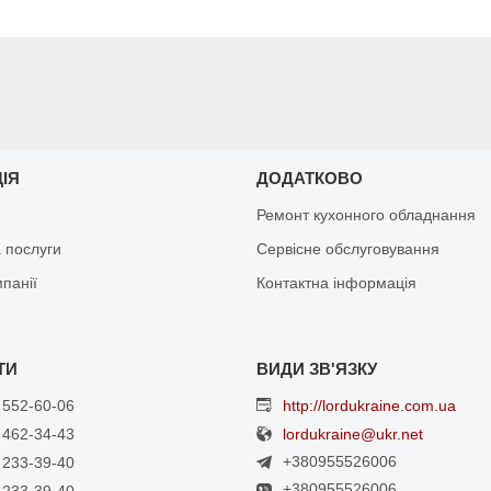
ЦІЯ
ДОДАТКОВО
Ремонт кухонного обладнання
 послуги
Сервісне обслуговування
мпанії
Контактна інформація
 552-60-06
http://lordukraine.com.ua
 462-34-43
lordukraine@ukr.net
+380955526006
 233-39-40
+380955526006
 233-39-40