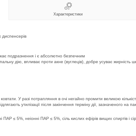
Характеристики
х диспенсерів
ликає подразнення і є абсолютно безпечним
альну дію, впливає проти акне (вуглеців), добре усуває жирність шк
 ковтати. У разі потрапляння в очі негайно промити великою кількіс
длягають утилізації після закінчення терміну дії, зазначеного на па
ПАР ≤ 5%, неіонні ПАР ≤ 5%, сіль кислих ефірів вищих спиртів і с