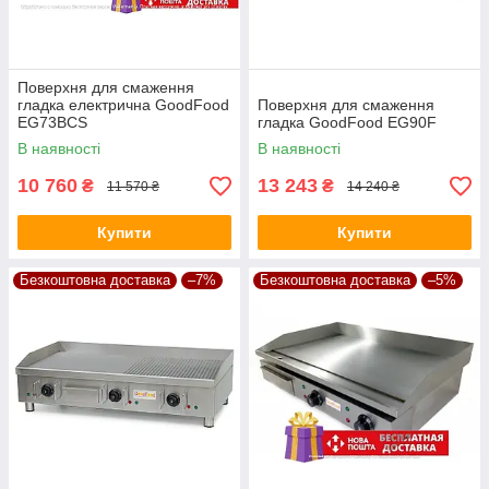
Поверхня для смаження
гладка електрична GoodFood
Поверхня для смаження
EG73BCS
гладка GoodFood EG90F
В наявності
В наявності
10 760
13 243
₴
₴
11 570 ₴
14 240 ₴
Купити
Купити
Безкоштовна доставка
–7%
Безкоштовна доставка
–5%