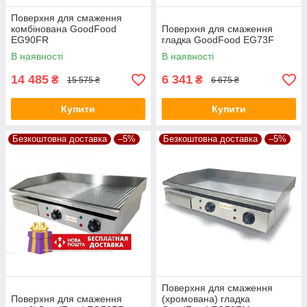
Поверхня для смаження
комбінована GoodFood
Поверхня для смаження
EG90FR
гладка GoodFood EG73F
В наявності
В наявності
14 485
6 341
₴
₴
15 575 ₴
6 675 ₴
Купити
Купити
Безкоштовна доставка
–5%
Безкоштовна доставка
–5%
Поверхня для смаження
Поверхня для смаження
(хромована) гладка