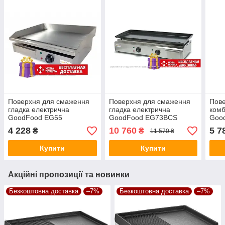
Поверхня для смаження
Поверхня для смаження
Пов
гладка електрична
гладка електрична
комб
GoodFood EG55
GoodFood EG73BCS
Goo
4 228
10 760
5 7
₴
₴
11 570 ₴
Купити
Купити
Акційні пропозиції та новинки
Безкоштовна доставка
–7%
Безкоштовна доставка
–7%