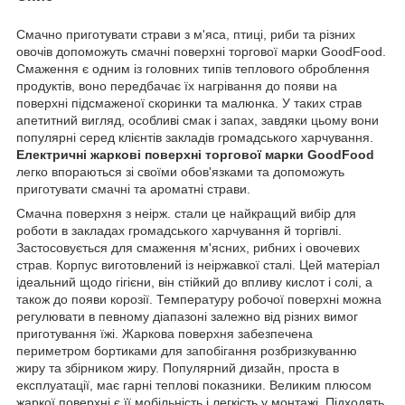
Смачно приготувати страви з м'яса, птиці, риби та різних
овочів допоможуть смачні поверхні торгової марки GoodFood.
Смаження є одним із головних типів теплового оброблення
продуктів, воно передбачає їх нагрівання до появи на
поверхні підсмаженої скоринки та малюнка. У таких страв
апетитний вигляд, особливі смак і запах, завдяки цьому вони
популярні серед клієнтів закладів громадського харчування.
Електричні жаркові поверхні торгової марки GoodFood
легко впораються зі своїми обов'язками та допоможуть
приготувати смачні та ароматні страви.
Смачна поверхня з неірж. стали це найкращий вибір для
роботи в закладах громадського харчування й торгівлі.
Застосовується для смаження м'ясних, рибних і овочевих
страв. Корпус виготовлений із неіржавкої сталі. Цей матеріал
ідеальний щодо гігієни, він стійкий до впливу кислот і солі, а
також до появи корозії. Температуру робочої поверхні можна
регулювати в певному діапазоні залежно від різних вимог
приготування їжі. Жаркова поверхня забезпечена
периметром бортиками для запобігання розбризкуванню
жиру та збірником жиру. Популярний дизайн, проста в
експлуатації, має гарні теплові показники. Великим плюсом
жаркої поверхні є її мобільність і легкість у монтажі. Підходять