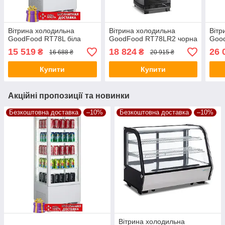
Вітрина холодильна
Вітрина холодильна
Вітр
GoodFood RT78L біла
GoodFood RT78LR2 чорна
Good
15 519
18 824
26 
₴
₴
16 688 ₴
20 915 ₴
Купити
Купити
Акційні пропозиції та новинки
Безкоштовна доставка
–10%
Безкоштовна доставка
–10%
Вітрина холодильна