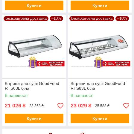
Купити
Купити
Безкоштовна доставка
–10%
Безкоштовна доставка
–10%
Вітрини для суші GoodFood
Вітрини для суші GoodFood
RTS63L біла
RTS83L біла
В наявності
В наявності
21 026
23 029
₴
₴
23 363 ₴
25 588 ₴
Купити
Купити