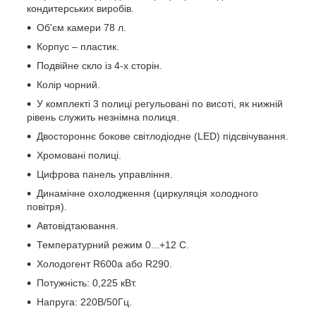
кондитерських виробів.
Об'єм камери 78 л.
Корпус – пластик.
Подвійне скло із 4-х сторін.
Колір чорний.
У комплекті 3 полиці регульовані по висоті, як нижній
рівень служить незнімна полиця.
Двостороннє бокове світлодіодне (LED) підсвічування.
Хромовані полиці.
Цифрова панель управління.
Динамічне охолодження (циркуляція холодного
повітря).
Автовідтаювання.
Температурний режим 0...+12 С.
Холодогент R600a або R290.
Потужність: 0,225 кВт.
Напруга: 220В/50Гц.