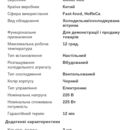
Країна виробник
Китай
Сфера використання
Fast-food, HoReCa
Вид обладнання
Холодильна/охолоджувана
вітрина
Функціональне
Для демонстрації і продажу
призначення
товарів
Максимальна робоча
12 град.
температура
Тип встановлення
Настільний
Розташування
Вбудований
холодильного агрегату
Тип охолодження
Вентильований
Колір корпусу
Чорний
Тип управління
Електронне
Номінальна напруга
220 В
Номінальна споживана
225 Вт
потужність
Гарантійний термін
12 міс
Додаткові характеристики
Кількість полиць
3 шт.