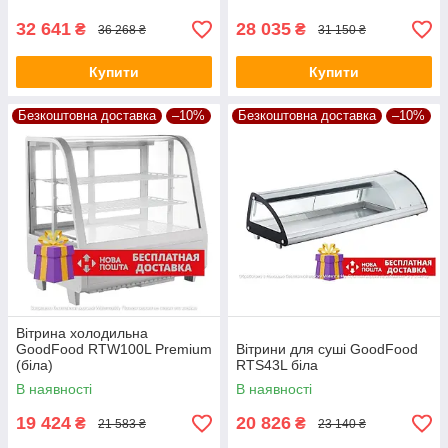
32 641
28 035
₴
₴
36 268 ₴
31 150 ₴
Купити
Купити
Безкоштовна доставка
–10%
Безкоштовна доставка
–10%
Вітрина холодильна
GoodFood RTW100L Premium
Вітрини для суші GoodFood
(біла)
RTS43L біла
В наявності
В наявності
19 424
20 826
₴
₴
21 583 ₴
23 140 ₴