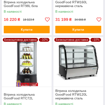
Вітрина холодильна
GoodFood RTW160L
GoodFood RT98L біла
нержавіюча сталь
В наявності
В наявності
16 220
31 199
₴
₴
18 023 ₴
34 666 ₴
Купити
Купити
Безкоштовна доставка
–10%
Безкоштовна доставка
–10%
Вітрина холодильна
Вітрина холодильна
GoodFood RTW120L
GoodFood RTC72L
нержавіюча сталь
В наявності
В наявності