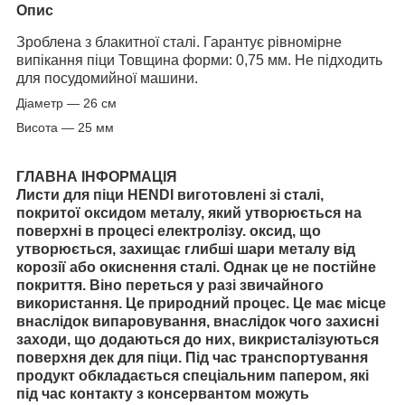
Опис
Зроблена з блакитної сталі. Гарантує рівномірне
випікання піци Товщина форми: 0,75 мм.
Не підходить
для посудомийної машини.
Діаметр — 26 см
Висота — 25 мм
ГЛАВНА ІНФОРМАЦІЯ
Листи для піци HENDI виготовлені зі сталі,
покритої оксидом металу, який утворюється на
поверхні в процесі електролізу. оксид, що
утворюється, захищає глибші шари металу від
корозії або окиснення сталі. Однак це не постійне
покриття. Він
о
переться у разі звичайного
використання. Це природний процес. Це має місце
внаслідок випаровування, внаслідок чого захисні
заходи, що додаються до них, викристалізуються
поверхня дек для піци. Під час транспортування
продукт обкладається спеціальним папером, які
під час контакту з консервантом можуть