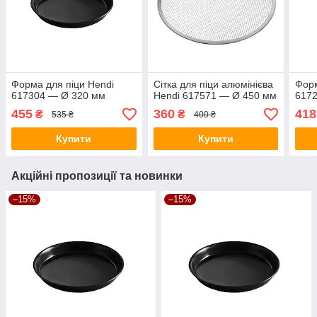
Форма для піци Hendi
Сітка для піци алюмінієва
Форм
617304 — Ø 320 мм
Hendi 617571 — Ø 450 мм
617
455
360
418
₴
₴
535 ₴
400 ₴
Купити
Купити
Акційні пропозиції та новинки
–15%
–15%