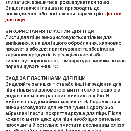
злипатися, кришитися, розшаруватися тощо.
Вищезазначені явища не призводять до
пошкодження або погіршення параметрів.
форми
для піци
.
ВИКОРИСТАННЯ ПЛАСТИН ДЛЯ ПІЦИ
Листи для піци використовуються тільки для
випікання, а не для іншого оброблення. харчових
продуктів або для приготування та зберігання
харчових продуктів із реакцією кислі або
кислотоутворювальні, температура випічки не має
перевищувати +300 °C
ВХОД ЗА ПЛАСТИНАМИ ДЛЯ ПІЦИ
Видаляйте залишки тіста або інші інгредієнти для
піци тільки за допомогою миття теплою водою з
додаванням нейтральних мийних засобів
. Н
—
мийте в посудомийних машинах. Забороняється
використовувати для миття
губки з
дроту або
абразивні пасти. покриття аркуша для піци. Після
кожного миття деко для піци необхідно ретельно
просушити й ретельно змастити
рослинним
олією.
Не зберігайте незмащені форми для піци.