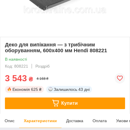
Деко для випікання — з трибічним
оборуванням, 600х400 мм Hendi 808221
В наявності
Код: 808221
Роздріб
3 543
₴
4 168 ₴
Економія
625 ₴
Залишилось
43 дні
Купити
Опис
Характеристики
Доставка
Оплата
Умови 