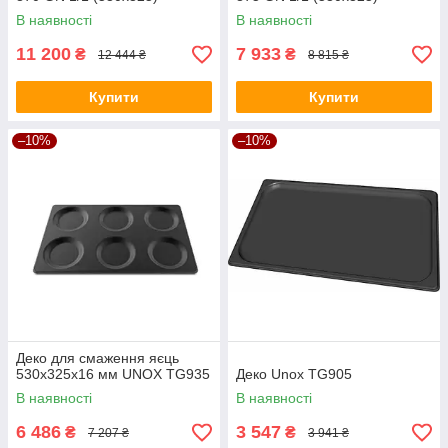
В наявності
В наявності
11 200
7 933
₴
₴
12 444 ₴
8 815 ₴
Купити
Купити
–10%
–10%
Деко для смаження яєць
530x325x16 мм UNOX TG935
Деко Unox TG905
В наявності
В наявності
6 486
3 547
₴
₴
7 207 ₴
3 941 ₴