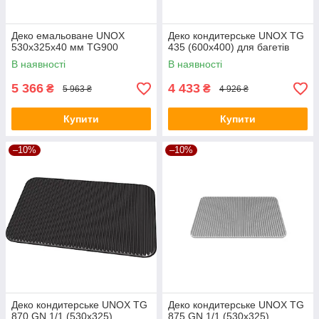
Деко емальоване UNOX
Деко кондитерське UNOX TG
530x325x40 мм TG900
435 (600х400) для багетів
В наявності
В наявності
5 366
4 433
₴
₴
5 963 ₴
4 926 ₴
Купити
Купити
–10%
–10%
Деко кондитерське UNOX TG
Деко кондитерське UNOX TG
870 GN 1/1 (530х325)
875 GN 1/1 (530х325)