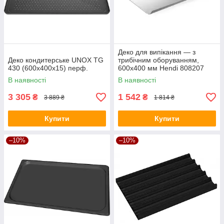
Деко для випікання — з
Деко кондитерське UNOX TG
трибічним оборуванням,
430 (600x400x15) перф.
600х400 мм Hendi 808207
В наявності
В наявності
3 305
1 542
₴
₴
3 889 ₴
1 814 ₴
Купити
Купити
–10%
–10%