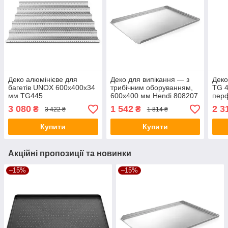
Деко алюмінієве для
Деко для випікання — з
Деко
багетів UNOX 600x400x34
трибічним оборуванням,
TG 4
мм TG445
600х400 мм Hendi 808207
пер
3 080
1 542
2 3
₴
₴
3 422 ₴
1 814 ₴
Купити
Купити
Акційні пропозиції та новинки
–15%
–15%