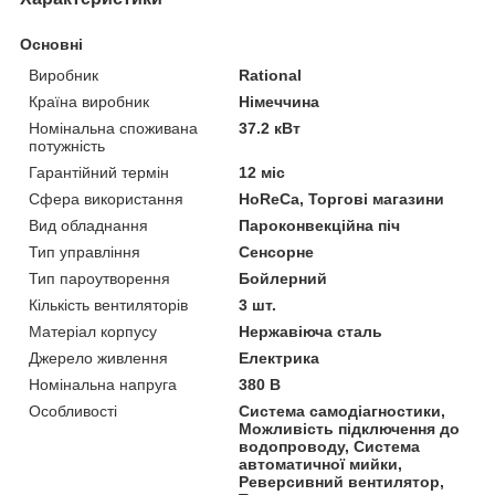
Основні
Виробник
Rational
Країна виробник
Німеччина
Номінальна споживана
37.2 кВт
потужність
Гарантійний термін
12 міс
Сфера використання
HoReCa, Торгові магазини
Вид обладнання
Пароконвекційна піч
Тип управління
Сенсорне
Тип пароутворення
Бойлерний
Кількість вентиляторів
3 шт.
Матеріал корпусу
Нержавіюча сталь
Джерело живлення
Електрика
Номінальна напруга
380 В
Особливості
Система самодіагностики,
Можливість підключення до
водопроводу, Система
автоматичної мийки,
Реверсивний вентилятор,