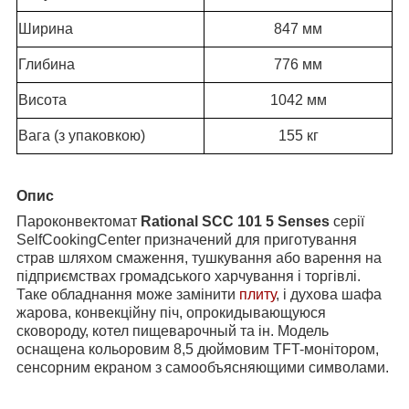
Ширина
847 мм
Глибина
776 мм
Висота
1042 мм
Вага (з упаковкою)
155 кг
Опис
Пароконвектомат
Rational SCC 101 5 Senses
серії
SelfCookingCenter призначений для приготування
страв шляхом смаження, тушкування або варення на
підприємствах громадського харчування і торгівлі.
Таке обладнання може замінити
плиту
, і духова шафа
жарова, конвекційну піч, опрокидывающуюся
сковороду, котел пищеварочный та ін. Модель
оснащена кольоровим 8,5 дюймовим TFT-монітором,
сенсорним екраном з самообъясняющими символами.