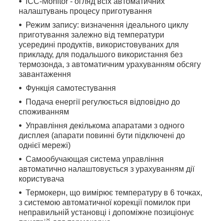
iCC-Monitor - огляд всіх автоматичних
налаштувань процесу приготування
Режим запису: визначення ідеального циклу
приготування залежно від температури
усередині продуктів, використовуваних для
прикладу, для подальшого використання без
термозонда, з автоматичним урахуванням обсягу
завантаження
Функція самотестування
Подача енергії регулюється відповідно до
споживанням
Управління декількома апаратами з одного
дисплея (апарати повинні бути підключені до
однієї мережі)
Самообучающая система управління
автоматично налаштовується з урахуванням дії
користувача
Термокерн, що вимірює температуру в 6 точках,
з системою автоматичної корекції помилок при
неправильній установці і допоміжне позиціонує