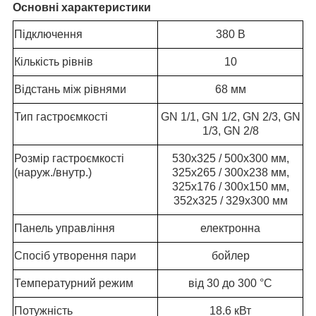
Основні характеристики
Підключення
380 В
Кількість рівнів
10
Відстань між рівнями
68 мм
Тип гастроємкості
GN 1/1, GN 1/2, GN 2/3, GN
1/3, GN 2/8
Розмір гастроємкості
530x325 / 500x300 мм,
(наруж./внутр.)
325x265 / 300x238 мм,
325x176 / 300x150 мм,
352x325 / 329x300 мм
Панель управління
електронна
Спосіб утворення пари
бойлер
Температурний режим
від 30 до 300 °С
Потужність
18.6 кВт