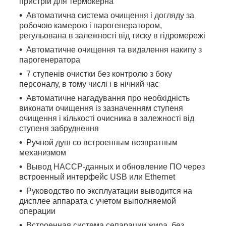
пристрій для термокерна
Автоматична система очищення і догляду за
робочою камерою і парогенератором,
регульована в залежності від тиску в гідромережі
Автоматичне очищення та видалення накипу з
парогенератора
7 ступенів очистки без контролю з боку
персоналу, в тому числі і в нічний час
Автоматичне нагадування про необхідність
виконати очищення із зазначенням ступеня
очищення і кількості очисника в залежності від
ступеня забруднення
Ручной душ со встроенным возвратным
механизмом
Вывод HACCP-данных и обновление ПО через
встроенный интерфейс USB или Ethernet
Руководство по эксплуатации выводится на
дисплее аппарата с учетом выполняемой
операции
Встроенная система сепарации жира, без