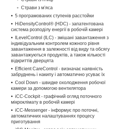
Страви з м'яса
5 програмованих ступенів расстойки
HiDensityControl® (HDC) - запатентована
система розподілу енергії в робочій камері
ILevelControl (ILC) - змішані завантаження з
індивідуальним контролем кожного рівня
завантаження в залежності від виду та обсягу
завантажуються продуктів, а також кількості
відкриттів дверцята
Efficient CareControl - визначає наявність
забруднень і накипу і автоматично усуває їх
Cool Down - швидке охолодження робочої
камери за допомогою вентилятора
iCC-Cockpit - графічний огляд поточного
мікроклімату в робочій камері
iCC-Messenger - інформує про поточні,
автоматичних налаштуваннях процесу
приготування