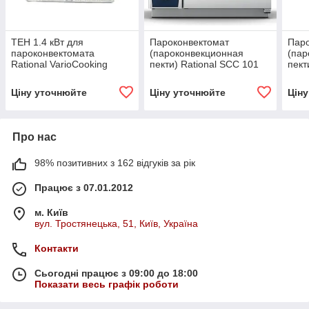
ТЕН 1.4 кВт для
Пароконвектомат
Паро
пароконвектомата
(пароконвекционная
(пар
Rational VarioCooking
пекти) Rational SCC 101
пект
Ctnter 112
Ціну уточнюйте
Ціну уточнюйте
Цін
Про нас
98% позитивних з 162 відгуків за рік
Працює з 07.01.2012
м. Київ
вул. Тростянецька, 51, Київ, Україна
Контакти
Сьогодні працює з 09:00 до 18:00
Показати весь графік роботи