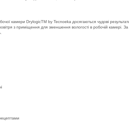
бочої камери DrylogicTM by Tecnoeka досягаються чудові результат
ч повітря з приміщення для зменшення вологості в робочій камері.
.
чі
 рецептами