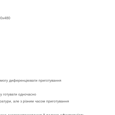
00x480
є змогу диференціювати приготування
гу готувати одночасно
ератури, але з різним часом приготування
енше енергоспоживання й велика ефективність