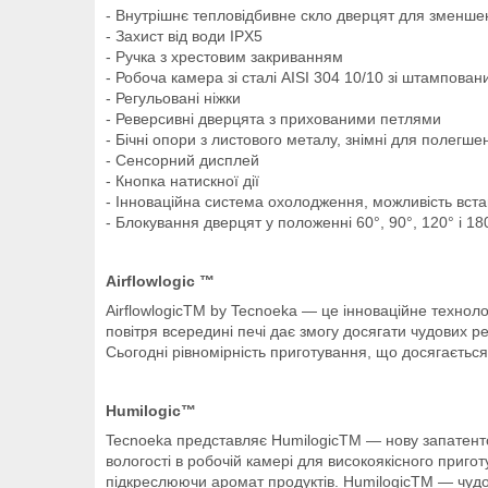
- Внутрішнє тепловідбивне скло дверцят для зменше
- Захист від води IPX5
- Ручка з хрестовим закриванням
- Робоча камера зі сталі AISI 304 10/10 зі штампов
- Регульовані ніжки
- Реверсивні дверцята з прихованими петлями
- Бічні опори з листового металу, знімні для полег
- Сенсорний дисплей
- Кнопка натискної дії
- Інноваційна система охолодження, можливість вст
- Блокування дверцят у положенні 60°, 90°, 120° і 18
Airflowlogic ™
AirflowlogicTM by Tecnoeka — це інноваційне технол
повітря всередині печі дає змогу досягати чудових рез
Сьогодні рівномірність приготування, що досягається з
Humilogic™
Tecnoeka представляє HumilogicTM — нову запатенто
вологості в робочій камері для високоякісного приг
підкреслюючи аромат продуктів. HumilogicTM — чудова 