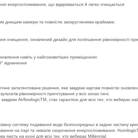
ння енергоспоживання, що відкривається й легко очищається
аним днищем камери та повністю заокругленими крайками.
шення очищення, оновлений дизайн для поліпшення рівномірності пр
ановлення навіть у найсоковитіших приміщеннях
0° відчинення
огічне запатентоване рішення, яке завдяки картам повністю оновле
ультатів рівномірності приготування у всіх зонах печі.
авдяки AirflowlogicTM, стає гарантією для всіх тих, хто вибирає найв
вану систему подавання води безпосередньо в задню частину криль
отування на парі та чимале скорочення енергоспоживання. Humilogic
якість на кухні для всіх тих, хто вибирає Millennial.