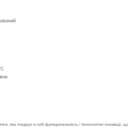
ьований
°C
овна
ечі, яка поєднує в собі функціональність і технологічні інновації,