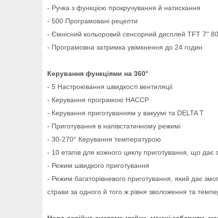
- Ручка з функцією прокручування й натискання
- 500 Програмовані рецепти
- Ємнісний кольоровий сенсорний дисплей TFT 7" 8
- Програмовна затримка увімкнення до 24 годин
Керування функціями на 360°
- 5 Настроювання швидкості вентиляції
- Керування програмою HACCP
- Керування приготуванням у вакуумі та DELTA T
- Приготування в напівстатичному режимі
- 30-270° Керування температурою
- 10 етапів для кожного циклу приготування, що да
- Режим швидкого приготування
- Режим багаторівневого приготування, який дає змо
страви за одного й того ж рівня зволоження та темп
Нова серійна система мийки, менші габарити, м