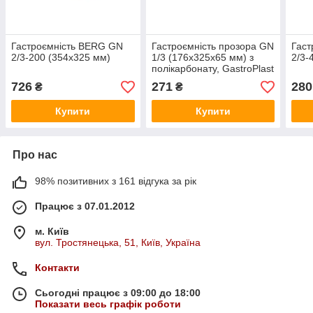
Гастроємність BERG GN
Гастроємність прозора GN
Гаст
2/3-200 (354х325 мм)
1/3 (176х325х65 мм) з
2/3-
полікарбонату, GastroPlast
726
271
280
₴
₴
Купити
Купити
Про нас
98% позитивних з 161 відгука за рік
Працює з 07.01.2012
м. Київ
вул. Тростянецька, 51, Київ, Україна
Контакти
Сьогодні працює з 09:00 до 18:00
Показати весь графік роботи