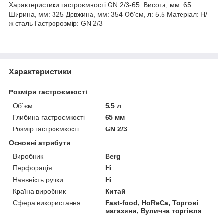
Характеристики гастроємності GN 2/3-65:
Висота, мм: 65
Ширина, мм: 325
Довжина, мм: 354
Об'єм, л: 5.5
Матеріал: Н/
ж сталь
Гастророзмір: GN 2/3
Характеристики
Розміри гастроємкості
Об`єм
5.5 л
Глибина гастроємкості
65 мм
Розмір гастроємкості
GN 2/3
Основні атрибути
Виробник
Berg
Перфорація
Ні
Наявність ручки
Ні
Країна виробник
Китай
Сфера використання
Fast-food, HoReCa, Торгові
магазини, Вулична торгівля