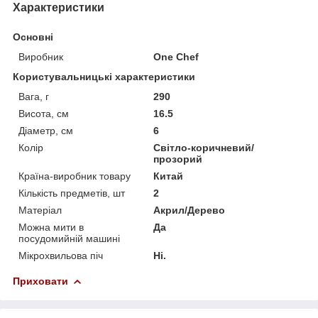
Характеристики
Основні
Виробник
One Chef
Користувальницькі характеристики
Вага, г
290
Висота, см
16.5
Діаметр, см
6
Колір
Світло-коричневий/
прозорий
Країна-виробник товару
Китай
Кількість предметів, шт
2
Матеріал
Акрил/Дерево
Можна мити в
Да
посудомийній машині
Мікрохвильова піч
Ні.
Приховати