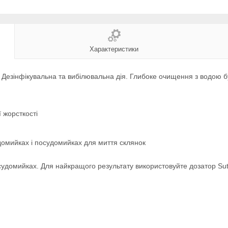
Характеристики
Дезінфікувальна та вибілювальна дія. Глибоке очищення з водою бу
 жорсткості
домийках і посудомийках для миття склянок
удомийках. Для найкращого результату використовуйте дозатор Sutt