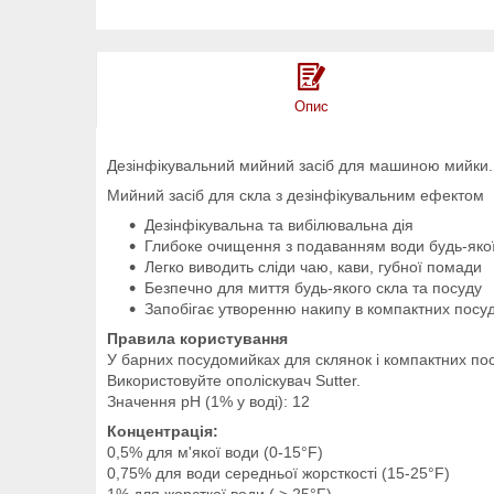
Опис
Дезінфікувальний мийний засіб для машиною мийки. 
Мийний засіб для скла з дезінфікувальним ефектом
Дезінфікувальна та вибілювальна дія
Глибоке очищення з подаванням води будь-якої
Легко виводить сліди чаю, кави, губної помади
Безпечно для миття будь-якого скла та посуду
Запобігає утворенню накипу в компактних посу
Правила користування
У барних посудомийках для склянок і компактних пос
Використовуйте ополіскувач Sutter.
Значення pH (1% у воді): 12
Концентрація:
0,5% для м'якої води (0-15°F)
0,75% для води середньої жорсткості (15-25°F)
1% для жорсткої води ( > 25°F)