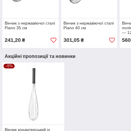
Вінчик з нержавіючої сталі
Вінчик з нержавіючої сталі
Вінч
Piano 35 см
Piano 40 см
полі
— 12
241,20
301,05
560
₴
₴
Акційні пропозиції та новинки
–5%
Вінчик кондитерський із