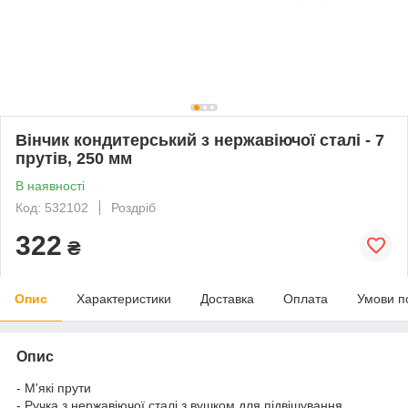
Вінчик кондитерський з нержавіючої сталі - 7
прутів, 250 мм
В наявності
Код: 532102
Роздріб
322
₴
Опис
Характеристики
Доставка
Оплата
Умови п
Опис
- М'які прути
- Ручка з нержавіючої сталі з вушком для підвішування