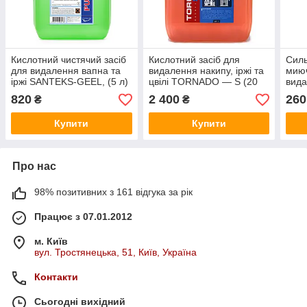
Кислотний чистячий засіб
Кислотний засіб для
Силь
для видалення вапна та
видалення накипу, іржі та
миюч
іржі SANTEKS-GEEL, (5 л)
цвілі TORNADO — S (20
вида
T-Puhtax
л.) Cleando
вапн
820
2 400
260
₴
₴
SANT
Купити
Купити
Про нас
98% позитивних з 161 відгука за рік
Працює з 07.01.2012
м. Київ
вул. Тростянецька, 51, Київ, Україна
Контакти
Сьогодні вихідний