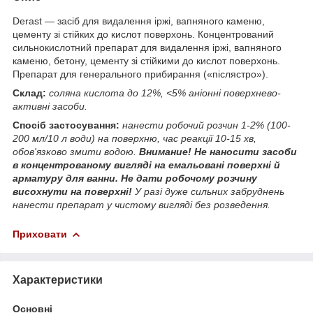
Derast — засіб для видалення іржі, вапняного каменю,
цементу зі стійких до кислот поверхонь. Концентрований
сильнокислотний препарат для видалення іржі, вапняного
каменю, бетону, цементу зі стійкими до кислот поверхонь.
Препарат для генерального прибирання («післястро»).
Склад:
соляна кислота до 12%, <5% аніонні поверхнево-
активні засоби.
Спосіб застосування:
нанести робочий розчин 1-2% (100-
200 мл/10 л води) на поверхню, час реакції 10-15 хв,
обов'язково змити водою.
Внимание! Не наносити засоби
в концентрованому вигляді на емальовані поверхні й
арматуру для ванни. Не дати робочому розчину
висохнути на поверхні!
У разі дуже сильних забруднень
нанести препарат у чистому вигляді без розведення.
Приховати
Характеристики
Основні