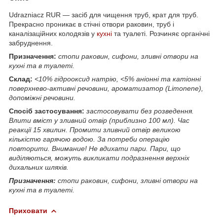
Udrazniacz RUR — засіб для чищення труб, крат для труб.
Прекрасно проникає в стічні отвори раковин, труб і
каналізаційних колодязів у
кухні
та туалеті. Розчиняє органічні
забруднення.
Призначення:
стопи раковин, сифони, зливні отвори на
кухні та в туалеті.
Склад:
<10% гідрооксид натрію, <5% аніонні та катіонні
поверхнево-активні речовини, ароматизатор (Limonene),
допоміжні речовини.
Спосіб застосування:
застосовувати без розведення.
Влити вміст у зливний отвір (приблизно 100 мл). Час
реакції 15 хвилин. Промити зливний отвір великою
кількістю гарячою водою. За потреби операцію
повторити. Внимание! Не вдихати пари. Пари, що
виділяються, можуть викликати подразнення верхніх
дихальних шляхів.
Призначення:
стопи раковин, сифони, зливні отвори на
кухні та в туалеті.
Приховати