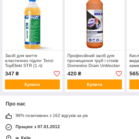
Засіб для миття
Професійний засіб для
Кисл
еластичних підлог Tenzi
прочищення труб і стоків
вида
TopEfekt STR (1 л)
Domestos Drain Unblocker
каме
gel (1 л)
Dera
347
420
565
₴
₴
Купити
Купити
Про нас
98% позитивних з 162 відгуків за рік
Працює з 07.01.2012
м. Київ