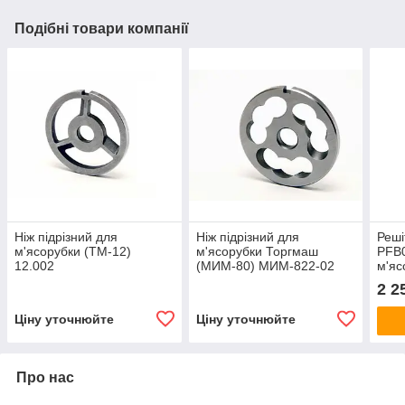
Подібні товари компанії
Ніж підрізний для
Ніж підрізний для
Реші
м'ясорубки (ТМ-12)
м'ясорубки Торгмаш
PFB0
12.002
(МИМ-80) МИМ-822-02
м'яс
SIR
2 2
Ціну уточнюйте
Ціну уточнюйте
Про нас