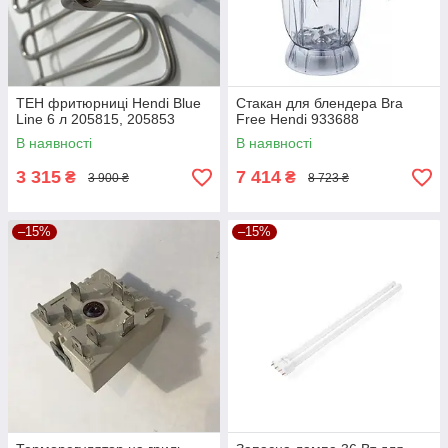
ТЕН фритюрниці Hendi Blue
Стакан для блендера Bra
Line 6 л 205815, 205853
Free Hendi 933688
В наявності
В наявності
3 315
7 414
₴
₴
3 900 ₴
8 723 ₴
–15%
–15%