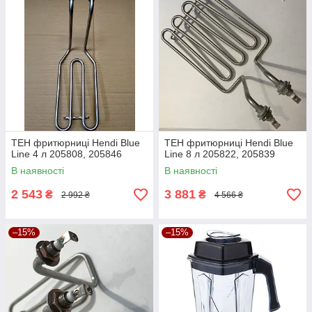
ТЕН фритюрниці Hendi Blue
ТЕН фритюрниці Hendi Blue
Line 4 л 205808, 205846
Line 8 л 205822, 205839
В наявності
В наявності
2 543
3 881
₴
₴
2 992 ₴
4 566 ₴
–15%
–15%