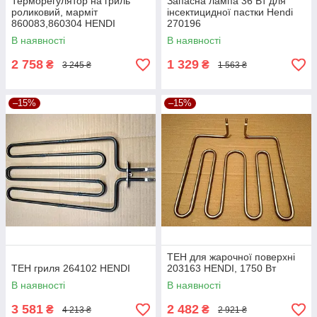
Терморегулятор на гриль
Запасна лампа 36 Вт для
роликовий, марміт
інсектицидної пастки Hendi
860083,860304 HENDI
270196
В наявності
В наявності
2 758
1 329
₴
₴
3 245 ₴
1 563 ₴
–15%
–15%
ТЕН для жарочної поверхні
ТЕН гриля 264102 HENDI
203163 HENDI, 1750 Вт
В наявності
В наявності
3 581
2 482
₴
₴
4 213 ₴
2 921 ₴