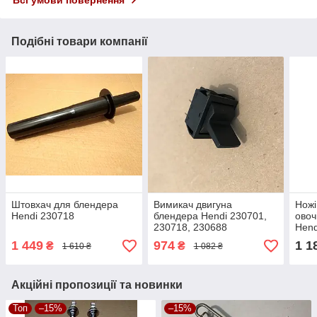
Подібні товари компанії
Штовхач для блендера
Вимикач двигуна
Нож
Hendi 230718
блендера Hendi 230701,
овоч
230718, 230688
Hend
1 449
974
1 1
₴
₴
1 610 ₴
1 082 ₴
Акційні пропозиції та новинки
Топ
–15%
–15%