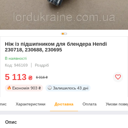
Ніж із підшипником для блендера Hendi
230718, 230688, 230695
В наявності
Код: 946169
Роздріб
5 113
₴
6 016 ₴
Економія
903 ₴
Залишилось
43 дні
пис
Характеристики
Доставка
Оплата
Умови пове
Опис