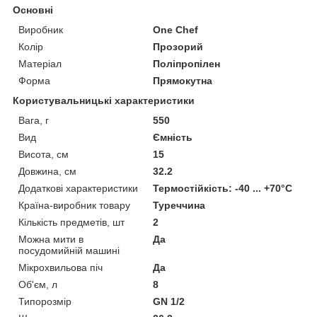
Основні
Виробник
One Chef
Колір
Прозорий
Матеріал
Поліпропілен
Форма
Прямокутна
Користувальницькі характеристики
Вага, г
550
Вид
Ємність
Висота, см
15
Довжина, см
32.2
Додаткові характеристики
Термостійкість: -40 ... +70°С
Країна-виробник товару
Туреччина
Кількість предметів, шт
2
Можна мити в
Да
посудомийній машині
Мікрохвильова піч
Да
Об'єм, л
8
Типорозмір
GN 1/2