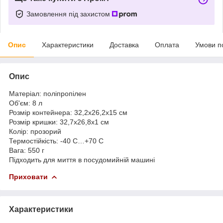
Замовлення під захистом
Опис
Характеристики
Доставка
Оплата
Умови п
Опис
Матеріал: поліпропілен
Об'єм: 8 л
Розмір контейнера: 32,2х26,2х15 см
Розмір кришки: 32,7х26,8х1 см
Колір: прозорий
Термостійкість: -40 С…+70 С
Вага: 550 г
Підходить для миття в посудомийній машині
Приховати
Характеристики