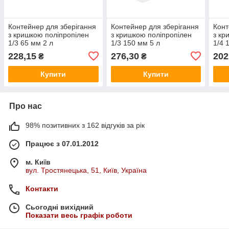
Контейнер для зберігання
Контейнер для зберігання
Конт
з кришкою поліпропілен
з кришкою поліпропілен
з кр
1/3 65 мм 2 л
1/3 150 мм 5 л
1/4 
228,15
276,30
202
₴
₴
Купити
Купити
Про нас
98% позитивних з 162 відгуків за рік
Працює з 07.01.2012
м. Київ
вул. Тростянецька, 51, Київ, Україна
Контакти
Сьогодні вихідний
Показати весь графік роботи