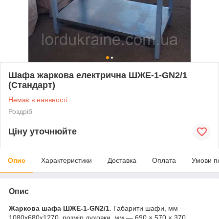
Шафа жаркова електрична ШЖЕ-1-GN2/1
(Стандарт)
Немає в наявності
Роздріб
Ціну уточнюйте
Опис
Характеристики
Доставка
Оплата
Умови п
Опис
Жаркова шафа ШЖЕ-1-GN2/1
. Габарити шафи, мм —
1080х680х1270, розмір духовки, мм — 690 × 570 × 370,