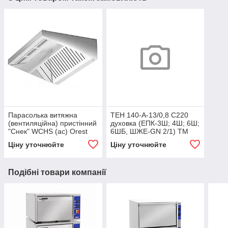
Парасолька витяжна
ТЕН 140-А-13/0,8 С220
(вентиляційна) пристінний
духовка (ЕПК-3Ш; 4Ш; 6Ш;
"Снек" WCHS (ac) Orest
6ШБ, ШЖЕ-GN 2/1) ТМ
ЕФЕС
Ціну уточнюйте
Ціну уточнюйте
Подібні товари компанії