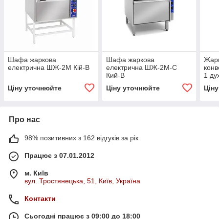
Шафа жаркова
Шафа жаркова
Жар
електрична ШЖ-2М Кій-В
електрична ШЖ-2M-С
конв
Кий-В
1 ду
Ціну уточнюйте
Ціну уточнюйте
Цін
Про нас
98% позитивних з 162 відгуків за рік
Працює з 07.01.2012
м. Київ
вул. Тростянецька, 51, Київ, Україна
Контакти
Сьогодні працює з 09:00 до 18:00