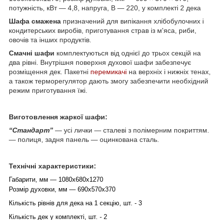
потужність, кВт — 4,8, напруга, В — 220, у комплекті 2 дека
Шафа смажена
призначений для випікання хлібобулочних і
кондитерських виробів, приготування страв із м'яса, риби,
овочів та інших продуктів.
Смачні шафи
комплектуються від однієї до трьох секцій на
два рівні. Внутрішня поверхня духової шафи забезпечує
розміщення дек. Пакетні
перемикачі
на верхніх і нижніх тенах,
а також терморегулятор дають змогу забезпечити необхідний
режим приготування їжі.
Виготовлення жаркої шафи:
“Стандарт”
— усі лички — сталеві з полімерним покриттям.
― полиця, задня панель — оцинкована сталь.
Технічні характеристики:
Габарити, мм — 1080х680х1270
Розмір духовки, мм — 690х570х370
Кількість рівнів для дека на 1 секцію, шт. - 3
Кількість дек у комплекті, шт. - 2