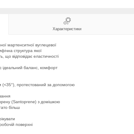
Характеристики
сної мартенситної вуглецевої
ифічна структура якої
ть, що відповідає еластичності
є ідеальний баланс, комфорт
 (<35°), протестований за допомогою
ування
прену (Santoprene) з домішкою
гато більш
ікувати
робочій поверхні