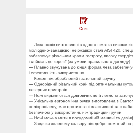
Опис
— Леза ножів виготовлені з одного шматка високоякі
молібдено-ванадієвої неіржавкої сталі AISI 420, спец
забезпечує різальним краям гостроту, високу твердіс
і стійкість до корозії (за умови правильного догляду)
— Плавно звужувана до кінця форма леза забезпечу
і ефективність використання
— Кожен ніж оброблений і заточений вручну
— Однорідний різальний край під оптимальним кутом
лазерних пристроїв
— Ножі вирізняються довговічністю й легкістю заточ
— Унікальна ергономічна ручка виготовлена з Санто
поліпропілену, має протиковзні властивості та є наба
безпечною у використанні, ніж традиційні ручки
— Ножі можна мити в посудомийній машині та дезінф
— Завдяки зеленому кольору ніж добре помітний на 