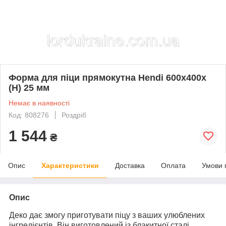
Форма для піци прямокутна Hendi 600x400x
(H) 25 мм
Немає в наявності
Код: 808276
Роздріб
1 544
₴
Опис
Характеристики
Доставка
Оплата
Умови 
Опис
Деко дає змогу приготувати піцу з ваших улюблених
інгредієнтів.
Він виготовлений із блакитної сталі,