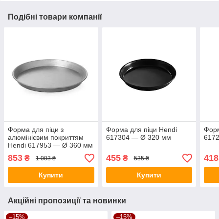
Подібні товари компанії
Форма для піци з
Форма для піци Hendi
Форм
алюмінієвим покриттям
617304 — Ø 320 мм
617
Hendi 617953 — Ø 360 мм
853
455
418
₴
₴
1 003 ₴
535 ₴
Купити
Купити
Акційні пропозиції та новинки
–15%
–15%