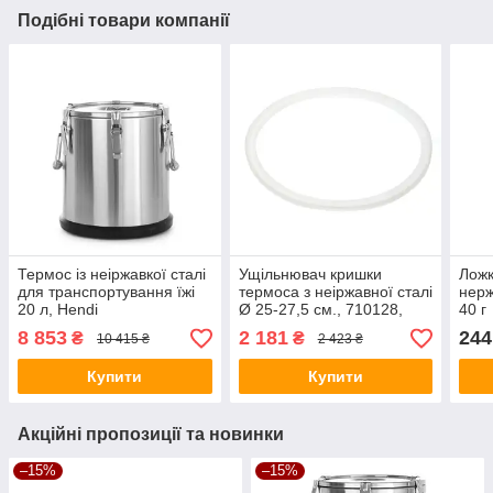
Подібні товари компанії
Термос із неіржавкої сталі
Ущільнювач кришки
Ложк
для транспортування їжі
термоса з неіржавної сталі
нерж
20 л, Hendi
Ø 25-27,5 см., 710128,
40 г
710135, 710227, 710234,
8 853
2 181
244
₴
₴
10 415 ₴
2 423 ₴
710326, 710104, 710111,
710203 Hendi
Купити
Купити
Акційні пропозиції та новинки
–15%
–15%