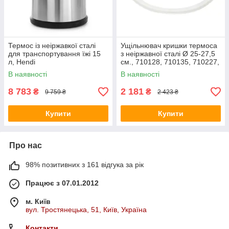
Термос із неіржавкої сталі
Ущільнювач кришки термоса
для транспортування їжі 15
з неіржавної сталі Ø 25-27,5
л, Hendi
см., 710128, 710135, 710227,
710234, 710326, 710104,
В наявності
В наявності
710111, 710203 Hendi
8 783
2 181
₴
₴
9 759 ₴
2 423 ₴
Купити
Купити
Про нас
98% позитивних з 161 відгука за рік
Працює з 07.01.2012
м. Київ
вул. Тростянецька, 51, Київ, Україна
Контакти