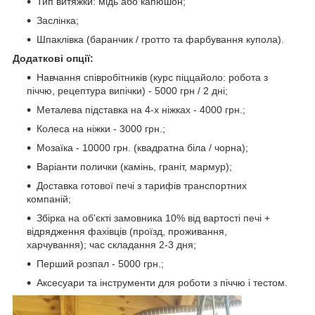
Тип витяжки: мідь або капюшон;
Заслінка;
Шпаклівка (баранчик / гротто та фарбування купола).
Додаткові опції:
Навчання співробітників (курс піццайоло: робота з
піччю, рецептура випічки) - 5000 грн / 2 дні;
Металева підставка на 4-х ніжках - 4000 грн.;
Колеса на ніжки - 3000 грн.;
Мозаїка - 10000 грн. (квадратна біла / чорна);
Варіанти полички (камінь, граніт, мармур);
Доставка готової печі з тарифів транспортних
компаній;
Збірка на об'єкті замовника 10% від вартості печі +
відрядження фахівців (проїзд, проживання,
харчування); час складання 2-3 дня;
Перший розпал - 5000 грн.;
Аксесуари та інструменти для роботи з піччю і тестом.