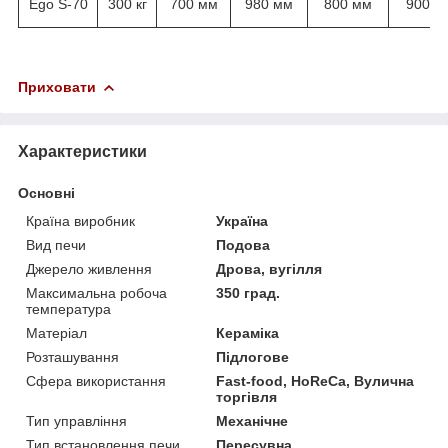
Ego S-70
300 кг
700 мм
980 мм
800 мм
900 м
Приховати
Характеристики
Основні
Країна виробник
Україна
Вид печи
Подова
Джерело живлення
Дрова, вугілля
Максимальна робоча
350 град.
температура
Матеріал
Кераміка
Розташування
Підлогове
Сфера використання
Fast-food, HoReCa, Вулична
торгівля
Тип управління
Механічне
Тип встановлення печи
Пересувна