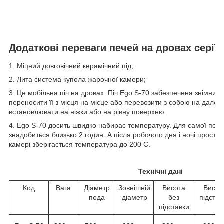
Додаткові переваги печей на дровах серії "
1. Міцний довговічний керамічний під;
2. Лита система купола жарочної камери;
3. Це мобільна піч на дровах. Піч Ego S-70 забезпечена знімни
переносити її з місця на місце або перевозити з собою на далекі 
встановлювати на ніжки або на рівну поверхню.
4. Ego S-70 досить швидко набирає температуру. Для самої пе
знадобиться близько 2 годин. А після робочого дня і ночі просто
камері зберігається температура до 200 С.
Технічні дані
Код
Вага
Діаметр
Зовнішній
Висота
Висот
пода
діаметр
без
підстав
підставки