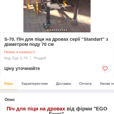
S-70. Піч для піци на дровах серії "Standart" з
діаметром поду 70 см
Немає в наявності
Код: Ego S-70
Роздріб
Ціну уточнюйте
Опис
Характеристики
Доставка
Оплата
Умови п
Опис
Піч для піци на дровах
від фірми "EGO
Forni".