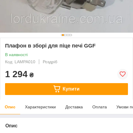
Плафон в зборі для піце печі GGF
В наявності
Код: LAMPA010
Роздріб
1 294
₴
Купити
Опис
Характеристики
Доставка
Оплата
Умови п
Опис