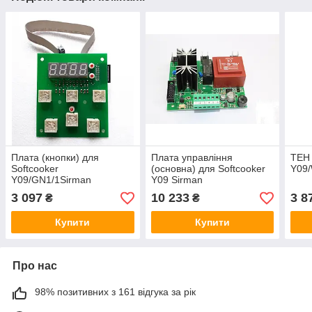
Плата (кнопки) для
Плата управління
ТЕН 
Softcooker
(основна) для Softcooker
Y09
Y09/GN1/1Sirman
Y09 Sirman
3 097
10 233
3 8
₴
₴
Купити
Купити
Про нас
98% позитивних з 161 відгука за рік