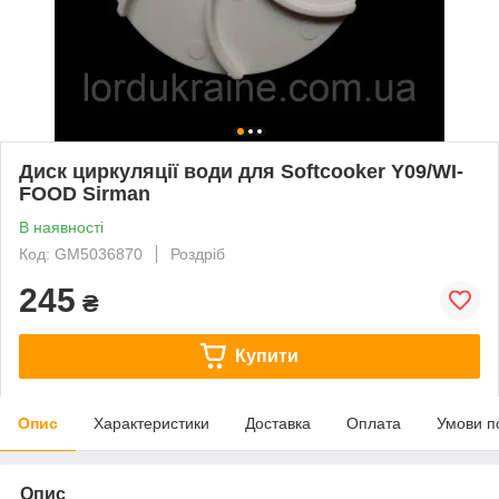
Диск циркуляції води для Softcooker Y09/WI-
FOOD Sirman
В наявності
Код: GM5036870
Роздріб
245
₴
Купити
Опис
Характеристики
Доставка
Оплата
Умови п
Опис