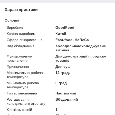
Характеристики
Основні
Виробник
GoodFood
Країна виробник
Китай
Сфера використання
Fast-food, HoReCa
Вид обладнання
Холодильна/охолоджувана
вітрина
Функціональне
Для демонстрації і продажу
призначення
товарів
Призначення
Для суші
Максимальна робоча
12 град.
температура
Мінімальна робоча
0 град.
температура
Тип встановлення
Настільний
Розташування
Вбудований
холодильного агрегату
Кількість секцій
1