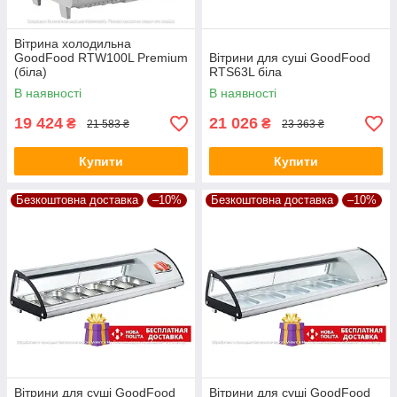
Вітрина холодильна
GoodFood RTW100L Premium
Вітрини для суші GoodFood
(біла)
RTS63L біла
В наявності
В наявності
19 424
21 026
₴
₴
21 583 ₴
23 363 ₴
Купити
Купити
Безкоштовна доставка
–10%
Безкоштовна доставка
–10%
Вітрини для суші GoodFood
Вітрини для суші GoodFood