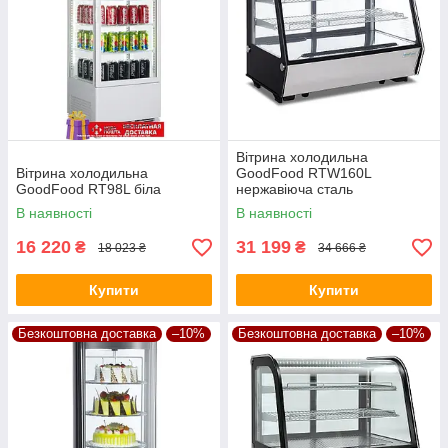
Вітрина холодильна
Вітрина холодильна
GoodFood RTW160L
GoodFood RT98L біла
нержавіюча сталь
В наявності
В наявності
16 220
31 199
₴
₴
18 023 ₴
34 666 ₴
Купити
Купити
Безкоштовна доставка
–10%
Безкоштовна доставка
–10%