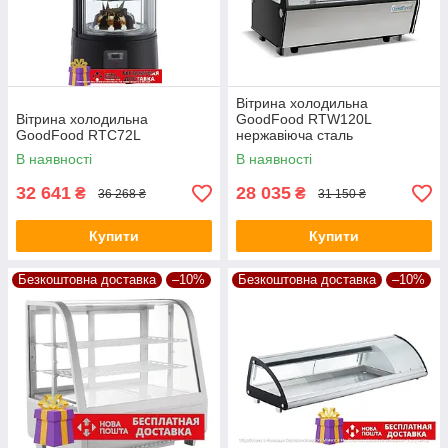
Вітрина холодильна
Вітрина холодильна
GoodFood RTW120L
GoodFood RTC72L
нержавіюча сталь
В наявності
В наявності
32 641
28 035
₴
₴
36 268 ₴
31 150 ₴
Купити
Купити
Безкоштовна доставка
–10%
Безкоштовна доставка
–10%