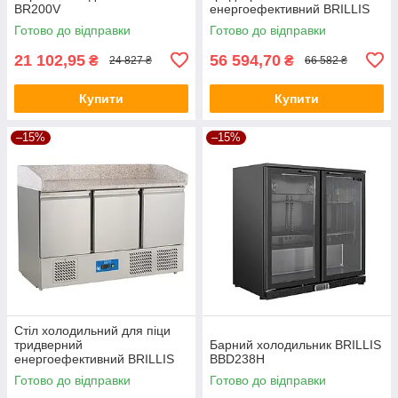
BR200V
енергоефективний BRILLIS
GN3100TN
Готово до відправки
Готово до відправки
21 102,95
56 594,70
₴
₴
24 827 ₴
66 582 ₴
Купити
Купити
–15%
–15%
Стіл холодильний для піци
тридверний
Барний холодильник BRILLIS
енергоефективний BRILLIS
BBD238H
G-S903VPZ
Готово до відправки
Готово до відправки