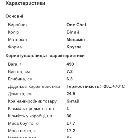
Характеристики
Основні
Виробник
One Chef
Колір
Білий
Матеріал
Меламін
Форма
Кругла
Користувальницькі характеристики
Вага, г
490
Висота, см
7.3
Глибина, см
6.3
Додаткові характеристики
Термостійкість: -20...+70°С
Діаметр, см
24.5
Країна-виробник товару
Китай
Кількість предметів, шт
1
Кількість у коробці, шт
36
Маса брутто, кг
17.7
Маса нетто, кг
17.2
Можна мити в
Да