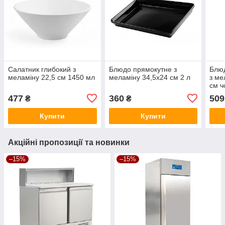
Салатник глибокий з
Блюдо прямокутне з
Блюд
меламіну 22,5 см 1450 мл
меламіну 34,5х24 см 2 л
з ме
см ч
477
360
509
₴
₴
Купити
Купити
Акційні пропозиції та новинки
–15%
–15%