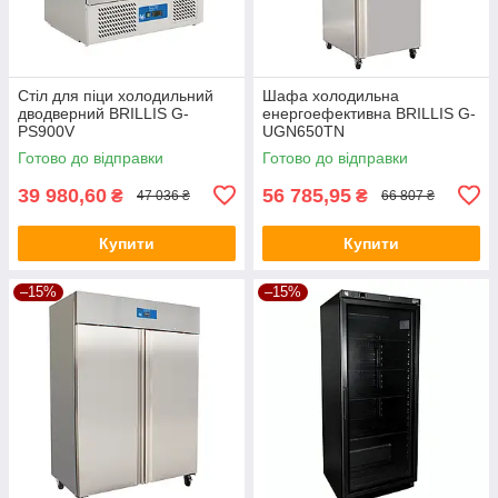
Стіл для піци холодильний
Шафа холодильна
дводверний BRILLIS G-
енергоефективна BRILLIS G-
PS900V
UGN650TN
Готово до відправки
Готово до відправки
39 980,60
56 785,95
₴
₴
47 036 ₴
66 807 ₴
Купити
Купити
–15%
–15%