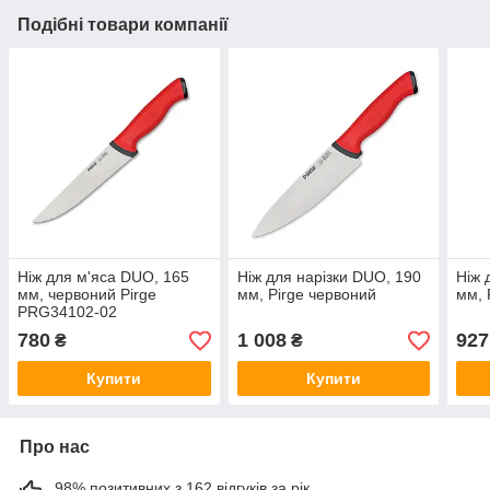
Подібні товари компанії
Ніж для м'яса DUO, 165
Ніж для нарізки DUO, 190
Ніж 
мм, червоний Pirge
мм, Pirge червоний
мм, 
PRG34102-02
780
1 008
927
₴
₴
Купити
Купити
Про нас
98% позитивних з 162 відгуків за рік