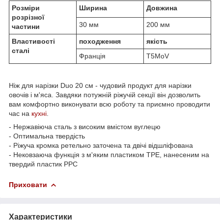
Розміри
Ширина
Довжина
розрізної
30 мм
200 мм
частини
Властивості
походження
якість
сталі
Франція
T5MoV
Ніж для нарізки Duo 20 см - чудовий продукт для нарізки
овочів і м'яса. Завдяки потужній ріжучій секції він дозволить
вам комфортно виконувати всю роботу та приємно проводити
час на
кухні
.
- Нержавіюча сталь з високим вмістом вуглецю
- Оптимальна твердість
- Ріжуча кромка ретельно заточена та двічі відшліфована
- Нековзаюча функція з м'яким пластиком TPE, нанесеним на
твердий пластик PPC
Приховати
Характеристики