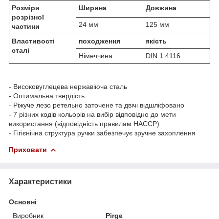
Розміри
Ширина
Довжина
розрізної
24 мм
125 мм
частини
Властивості
походження
якість
сталі
Німеччина
DIN 1.4116
- Високовуглецева нержавіюча сталь
- Оптимальна твердість
- Ріжуче лезо ретельно заточене та двічі відшліфовано
- 7 різних кодів кольорів на вибір відповідно до мети
використання (відповідність правилам НАССР)
- Гігієнічна структура ручки забезпечує зручне захоплення
Приховати
Характеристики
Основні
Виробник
Pirge