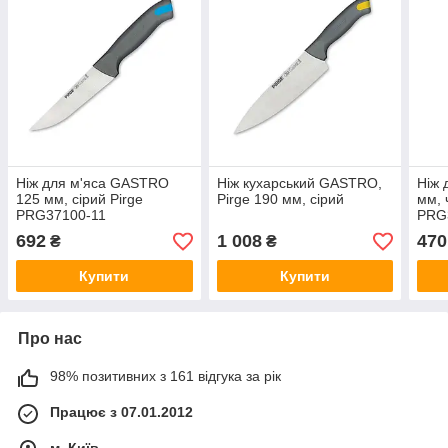
Ніж для м'яса GASTRO
Ніж кухарський GASTRO,
Ніж 
125 мм, сірий Pirge
Pirge 190 мм, сірий
мм, 
PRG37100-11
PRG
692
1 008
470
₴
₴
Купити
Купити
Про нас
98% позитивних з 161 відгука за рік
Працює з 07.01.2012