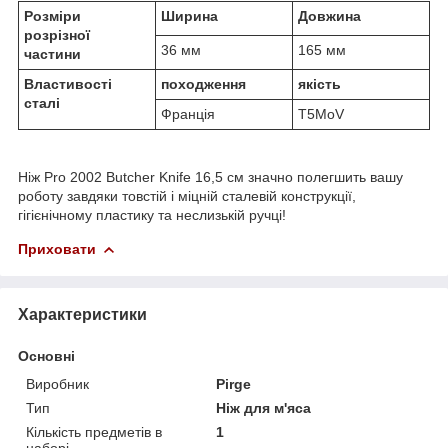
Розміри
Ширина
Довжина
розрізної
36 мм
165 мм
частини
Властивості
походження
якість
сталі
Франція
T5MoV
Ніж Pro 2002 Butcher Knife 16,5 см значно полегшить вашу
роботу завдяки товстій і міцній сталевій конструкції,
гігієнічному пластику та неслизькій ручці!
Приховати
Характеристики
Основні
Виробник
Pirge
Тип
Ніж для м'яса
Кількість предметів в
1
наборі