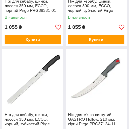
Ніж для кебабу, шинки,
Ніж для кебабу, шинки,
лосося 350 мм, ECCO,
лосося 300 мм, ECCO,
чорний Pirge PRG38331-01
чорний, зубчастий Pirge
PRG38332-01
В наявності
В наявності
1 055
1 055
₴
₴
Купити
Купити
Ніж для кебабу, шинки,
Ніж для м'яса вигнутий
лосося 350 мм, ECCO,
GASTRO Hollow, 210 мм,
чорний, зубчастий Pirge
сірий Pirge PRG37124-11
PRG38333-01