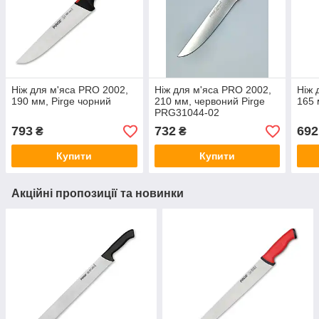
Ніж для м'яса PRO 2002,
Ніж для м'яса PRO 2002,
Ніж 
190 мм, Pirge чорний
210 мм, червоний Pirge
165 
PRG31044-02
793
732
692
₴
₴
Купити
Купити
Акційні пропозиції та новинки