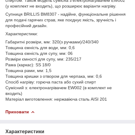
спиртом. Також модель сумісна з електронагрівачем EW002
(у комплект не входить), що розширює варіанти нагріву.
Супниця BRILLIS BM8307 - надійне, функціональне рішення
для подачі гарячих страв, яке поєднує якість, зручність і
професійний дизайн.
Характеристики:
Габаритні розміри, мм: 320(з ручками)/240/340
Товщина ємність для води, мм: 0,6
Товщина ємність для супу, мм: 06
Розміри ємності для супу, мм: 235/217
Рама (каркас): SS 18/0
Товщина рами, мм: 1,5
Товщина кришки з отвором для черпака, мм: 0,6
Спосіб нагріву: горюча паста або сухий спирт
Сумісний з: електронагрівачем EW002 (в комплект не
входить)
Матеріал виготовлення: нержавіюча сталь AISI 201
Приховати
Характеристики