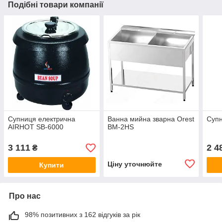
Подібні товари компанії
Супниця електрична
Ванна мийна зварна Orest
Супн
AIRHOT SB-6000
BM-2HS
3 111
2 4
₴
Ціну уточнюйте
Купити
Про нас
98% позитивних з 162 відгуків за рік