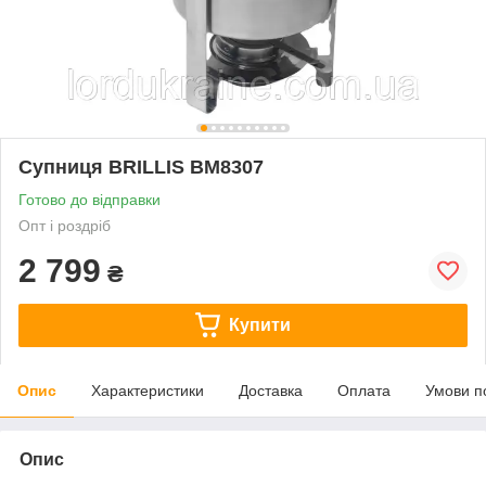
Супниця BRILLIS BM8307
Готово до відправки
Опт і роздріб
2 799
₴
Купити
Опис
Характеристики
Доставка
Оплата
Умови п
Опис