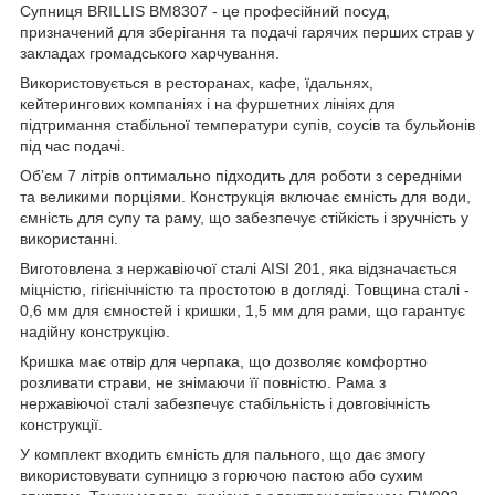
Супниця BRILLIS BM8307 - це професійний посуд,
призначений для зберігання та подачі гарячих перших страв у
закладах громадського харчування.
Використовується в ресторанах, кафе, їдальнях,
кейтерингових компаніях і на фуршетних лініях для
підтримання стабільної температури супів, соусів та бульйонів
під час подачі.
Об’єм 7 літрів оптимально підходить для роботи з середніми
та великими порціями. Конструкція включає ємність для води,
ємність для супу та раму, що забезпечує стійкість і зручність у
використанні.
Виготовлена з нержавіючої сталі AISI 201, яка відзначається
міцністю, гігієнічністю та простотою в догляді. Товщина сталі -
0,6 мм для ємностей і кришки, 1,5 мм для рами, що гарантує
надійну конструкцію.
Кришка має отвір для черпака, що дозволяє комфортно
розливати страви, не знімаючи її повністю. Рама з
нержавіючої сталі забезпечує стабільність і довговічність
конструкції.
У комплект входить ємність для пального, що дає змогу
використовувати супницю з горючою пастою або сухим