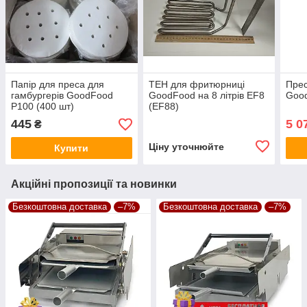
Папір для преса для
ТЕН для фритюрниці
Прес
гамбургерів GoodFood
GoodFood на 8 літрів EF8
Goo
P100 (400 шт)
(EF88)
445
5 0
₴
Ціну уточнюйте
Купити
Акційні пропозиції та новинки
Безкоштовна доставка
–7%
Безкоштовна доставка
–7%