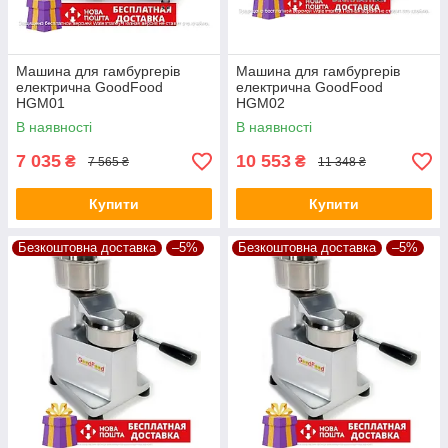
Машина для гамбургерів
Машина для гамбургерів
електрична GoodFood
електрична GoodFood
HGM01
HGM02
В наявності
В наявності
7 035
10 553
₴
₴
7 565 ₴
11 348 ₴
Купити
Купити
Безкоштовна доставка
–5%
Безкоштовна доставка
–5%