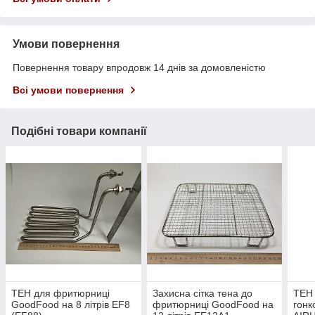
Умови повернення
Повернення товару впродовж 14 днів за домовленістю
Всі умови повернення
Подібні товари компанії
ТЕН для фритюрниці
Захисна сітка тена до
ТЕН 
GoodFood на 8 літрів EF8
фритюрниці GoodFood на
гонк