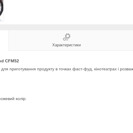
Характеристики
ood CFM52
для приготування продукту в точках фаст-фуд, кінотеатрах і розва
рожевий колір.
.