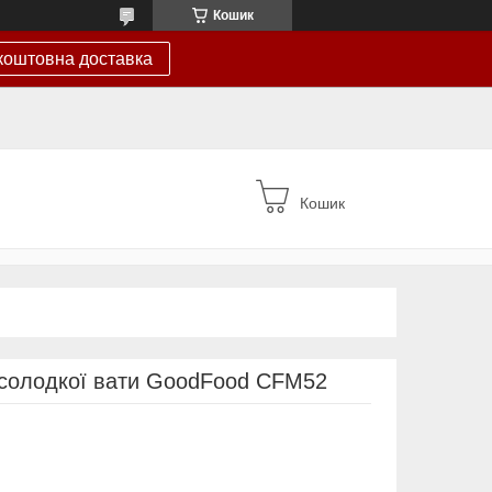
Кошик
коштовна доставка
Кошик
 солодкої вати GoodFood CFM52