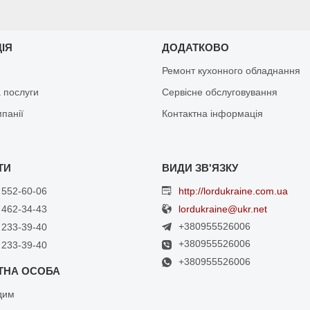
ЦІЯ
ДОДАТКОВО
Ремонт кухонного обладнання
 послуги
Сервісне обслуговування
мпанії
Контактна інформація
 552-60-06
http://lordukraine.com.ua
 462-34-43
lordukraine@ukr.net
+380955526006
 233-39-40
+380955526006
 233-39-40
+380955526006
дим