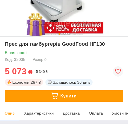
Прес для гамбургерів GoodFood HF130
В наявності
Код: 33035
Роздріб
5 073
₴
5 340 ₴
Економія
267 ₴
Залишилось
36 днів
Купити
Опис
Характеристики
Доставка
Оплата
Умови п