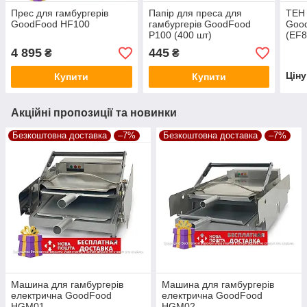
Прес для гамбургерів
Папір для преса для
ТЕН
GoodFood HF100
гамбургерів GoodFood
Good
P100 (400 шт)
(EF8
4 895
445
₴
₴
Цін
Купити
Купити
Акційні пропозиції та новинки
Безкоштовна доставка
–7%
Безкоштовна доставка
–7%
Машина для гамбургерів
Машина для гамбургерів
електрична GoodFood
електрична GoodFood
HGM01
HGM02