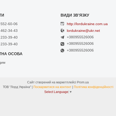
 552-60-06
http://lordukraine.com.ua
 462-34-43
lordukraine@ukr.net
+380955526006
 233-39-40
+380955526006
 233-39-40
+380955526006
дим
Сайт створений на маркетплейсі
Prom.ua
ТОВ "Лорд Україна" |
Поскаржитися на контент
|
Політика конфіденційності
Select Language
▼