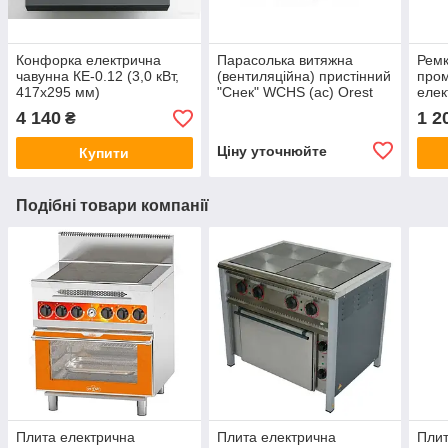
Конфорка електрична
Парасолька витяжна
Ремк
чавунна КЕ-0.12 (3,0 кВт,
(вентиляційна) пристінний
про
417х295 мм)
"Снек" WCHS (ac) Orest
елек
4 140
1 2
₴
Ціну уточнюйте
Купити
Подібні товари компанії
Плита електрична
Плита електрична
Плит