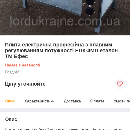
Плита електрична професійна з плавним
регулюванням потужності ЕПК-4МП еталон
ТМ Ефес
Немає в наявності
Роздріб
Ціну уточнюйте
Опис
Характеристики
Доставка
Оплата
Умови п
Опис
Істотна площа робочої поверхні чавунної конфорки дає змогу