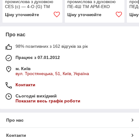
промислова з духовкою
промислова з духовкою
проф
CES (с) — 4-O (G) ТМ
ПЕ-4Ш ТМ АРМ-ЕКО
ПЕД-
OREST
конв
Ціну уточнюйте
Ціну уточнюйте
Цін
Про нас
98% позитивних з 162 відгуків за рік
Працює з 07.01.2012
м. Київ
вул. Тростянецька, 51, Київ, Україна
Контакти
Сьогодні вихідний
Показати весь графік роботи
Про нас
Контакти