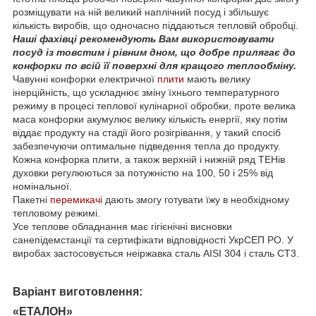
розміщувати на ній великий наплічний посуд і збільшує
кількість виробів, що одночасно піддаються тепловій обробці.
Наші фахівці рекомендують Вам використовувати
посуд із товстим і рівним дном, що добре прилягає до
конфорки по всій її поверхні для кращого теплообміну.
Чавунні конфорки електричної
плити
мають велику
інерційність, що ускладнює зміну їхнього температурного
режиму в процесі теплової кулінарної обробки, проте велика
маса конфорки акумулює велику кількість енергії, яку потім
віддає продукту на стадії його розігрівання, у такий спосіб
забезпечуючи оптимальне підведення тепла до продукту.
Кожна конфорка плити, а також верхній і нижній ряд ТЕНів
духовки регулюються за потужністю на 100, 50 і 25% від
номінальної.
Пакетні
перемикачі
дають змогу готувати їжу в необхідному
тепловому режимі.
Усе теплове обладнання має гігієнічні висновки
санепідемстанції та сертифікати відповідності УкрСЕП РО. У
виробах застосовується неіржавка сталь AISI 304 і сталь СТ3.
Варіант виготовлення:
«ЕТАЛОН»