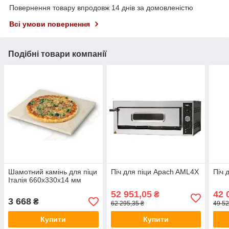
Повернення товару впродовж 14 днів за домовленістю
Всі умови повернення
Подібні товари компанії
Шамотний камінь для піци
Піч для піци Apach AML4X
Піч 
Італія 660x330x14 мм
52 951,05
42 
₴
3 668
₴
62 295,35 ₴
49 52
Купити
Купити