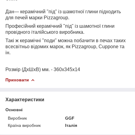
Да
н
— керамічний "під" із шамотної глини підходить
для печей марки Pizzagroup.
Професійний керамічний "під" із шамотної глини
провідного італійського виробника.
Такі ж керамічні "поди" можна побачити в печах таких
всесвітньо відомих марок, як Pizzagroup, Cuppone та
ін.
Розмір (ДхШхВ) мм. - 360х345х14
Приховати
Характеристики
Основні
Виробник
GGF
Країна виробник
Італія