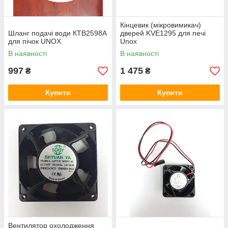
Кінцевик (мікровимикач)
Шланг подачі води КТВ2598А
дверей KVE1295 для печі
для пічок UNOX
Unox
В наявності
В наявності
997
1 475
₴
₴
Купити
Купити
Вентилятор охолодження