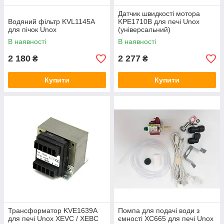
Датчик швидкості мотора
Водяний фільтр KVL1145A
KPE1710B для печі Unox
для пічок Unox
(універсальний)
В наявності
В наявності
2 180
2 277
₴
₴
Купити
Купити
Трансформатор KVE1639A
Помпа для подачі води з
для печі Unox XEVC / XEBC
ємності ХС665 для печі Unox