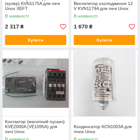
(кулер) KVN1175A для печі
Вентилятор охолодження 12
Unox XEFT
V KVN1179A для печі Unox
В наявності
В наявності
2 317
1 670
₴
₴
Купити
Купити
Контактор (магнітний пускач)
KVE2000A (VE1095A) для
Конденсатор KCN1003A для
печі Unox
пічок Unox
В наявності
В наявності