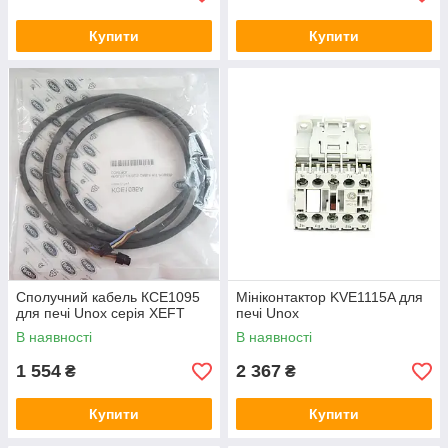
Купити
Купити
Сполучний кабель КСЕ1095
Мініконтактор KVE1115A для
для печі Unox серія XEFT
печі Unox
В наявності
В наявності
1 554
2 367
₴
₴
Купити
Купити