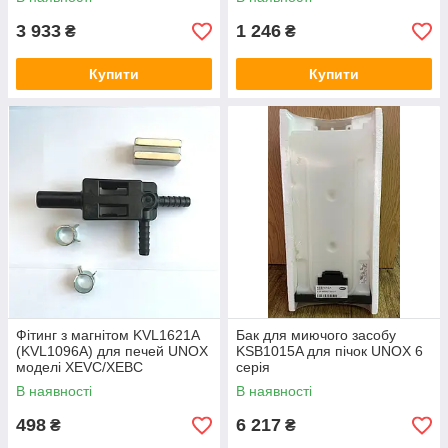
3 933
1 246
₴
₴
Купити
Купити
Фітинг з магнітом KVL1621A
Бак для миючого засобу
(KVL1096A) для печей UNOX
KSB1015A для пічок UNOX 6
моделі XEVC/XEBC
серія
В наявності
В наявності
498
6 217
₴
₴