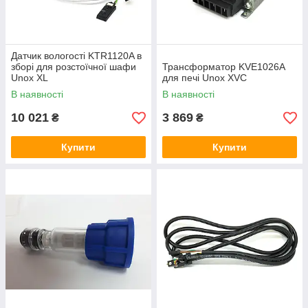
Датчик вологості KTR1120A в
зборі для розстоїчної шафи
Трансформатор KVE1026A
Unox XL
для печі Unox XVC
В наявності
В наявності
10 021
3 869
₴
₴
Купити
Купити