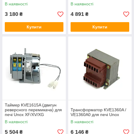
В наявності
В наявності
3 180
4 891
₴
₴
Купити
Купити
Таймер KVE1615A (двигун
реверсного перемикача) для
Трансформатор KVE1360A /
печі Unox XF/XV/XG
VE1360A0 для печі Unox
В наявності
В наявності
5 504
6 146
₴
₴