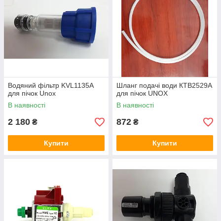
Водяний фільтр KVL1135A
Шланг подачі води КТВ2529А
для пічок Unox
для пічок UNOX
В наявності
В наявності
2 180
872
₴
₴
Купити
Купити