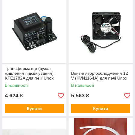
Трансформатор (вузол
живлення підсвічування)
Вентилятор охолодження 12
KPE1782A для печі Unox
V (KVN1164A) для печі Unox
XEVC / XEBC
В наявності
В наявності
4 624
5 563
₴
₴
Купити
Купити