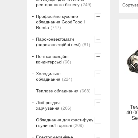
ресторанного бізнесу
249
Професійне кухонне
обладнання GoodFood і
Remta
747
Пароконвектомати
(пароконвекційні печі)
81
Печі конвекційні
кондитерські
66
Холодильне
обладнання
224
Теплове обладнання
668
Лінії роздачі
Те
харчування
206
40.0
Se
Обладнання для фаст-фуду
і вуличної торгівлі
209
Електромеханічне