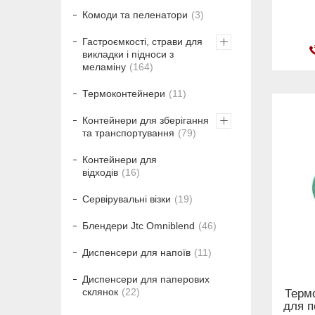
Комоди та пеленатори
3
Гастроємкості, страви для
викладки і підноси з
меламіну
164
Термоконтейнери
11
Контейнери для зберігання
та транспортування
79
Контейнери для
відходів
16
Сервірувальні візки
19
Блендери Jtc Omniblend
46
Диспенсери для напоїв
11
Диспенсери для паперових
склянок
22
Термо
для п