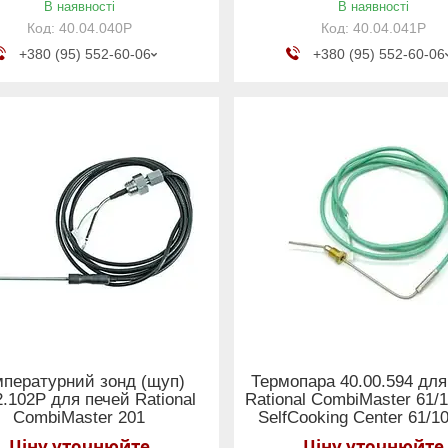
В наявності
В наявності
40.04.040Р
40.04.041Р
+380 (95) 552-60-06
+380 (95) 552-60-06
мпературний зонд (щуп)
Термопара 40.00.594 для
2.102Р для печей Rational
Rational CombiMaster 61/1
CombiMaster 201
SelfCooking Center 61/1
Ціну уточнюйте
Ціну уточнюйте