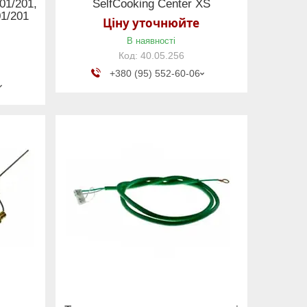
01/201,
SelfCooking Center XS
01/201
Ціну уточнюйте
В наявності
40.05.256
+380 (95) 552-60-06