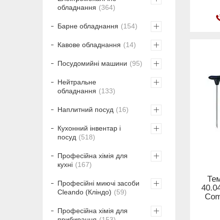
обладнання
364
Барне обладнання
154
Кавове обладнання
14
Посудомийні машини
95
Нейтральне
обладнання
133
Наплитний посуд
16
Кухонний інвентар і
посуд
518
Професійна хімія для
кухні
167
Те
Професійні миючі засоби
40.0
Cleando (Кліндо)
59
Com
Професійна хімія для
прибирання
153