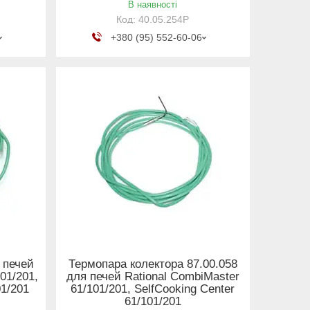
В наявності
40.05.254Р
+380 (95) 552-60-06
 печей
Термопара колектора 87.00.058
01/201,
для печей Rational CombiMaster
01/201
61/101/201, SelfCooking Center
61/101/201