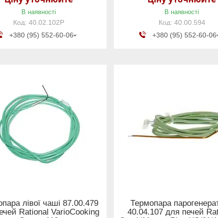
В наявності
В наявності
40.02.102Р
40.00.594
+380 (95) 552-60-06
+380 (95) 552-60-06
пара лівої чаші 87.00.479
Термопара парогенера
ечей Rational VarioCooking
40.04.107 для печей Rat