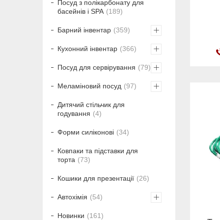
Посуд з полікарбонату для
басейнів і SPA
189
Барний інвентар
359
Кухонний інвентар
366
Посуд для сервірування
79
Меламіновий посуд
97
Дитячий стільчик для
годування
4
Форми силіконові
34
Ковпаки та підставки для
торта
73
Кошики для презентації
26
Автохімія
54
Новинки
161