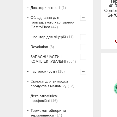
Те
40.0
Дозатори ліктьові
1
Combi
Self
Обладнання для
громадського харчування
GastroPlast
47
Інвентар для піцерій
11
Revolution
3
ЗАПАСНІ ЧАСТИ І
КОМПЛЕКТУВАЛЬНІ
864
Гастроємності
118
Ємності для викладки
продуктів з меламіну
12
Дека алюмінієві
професійні
16
Термоконтейнери та
термопідноси
14