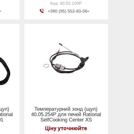
40.02.100Р
+380 (95) 552-60-06
щуп)
Температурний зонд (щуп)
tional
40.05.254Р для печей Rational
01
SelfCooking Center XS
Ціну уточнюйте