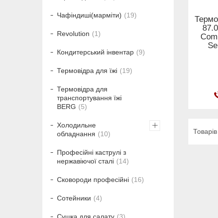
Чафіндиші(марміти)
19
Термо
87.0
Revolution
1
Comb
Se
Кондитерський інвентар
9
Термовідра для їжі
19
Термовідра для
транспортування їжі
BERG
5
Холодильне
обладнання
10
Професійні каструлі з
нержавіючої сталі
14
Сковороди професійні
16
Сотейники
4
Сушка для салату
3