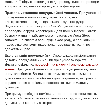
машини, її підключенням до водопроводу, електропроводки
або ремонтом, повинні проводитися фахівцями.
Правила установки посудомийної машини.
При установці
посудомийної машини слід переконатися, що
електроживлення відповідає вказаному в інструкції.
Відзначимо, що всі посудомийки обладнані захистом від
перепадів напруги, характерних для наших мереж. Також
безпеку машини забезпечується системою Aqua Stop,
запобігання витокам води будь-якого роду, а спеціальний
насос откачает воду, якщо вона перевищить гранично
допустимий рівень.
Експлуатація посудомийки.
Специфіка функціонування
деталей посудомийних машин припускає використання
тільки спеціальних
професійних миючих і ополаскивающих
коштів
. При цьому бажано прислухатися до рекомендацій
фірм-виробників. Важливо дотримуватися правильного
дозування миючих засобів — з цим завданням, як правило,
справляються спеціально встановлюються в машину
дозатори.
При цьому необхідно пам'ятати про те, що всі вони мають
набагато більше агресивний хімічний склад, тому не можна
допускати їх контакту зі шкірою.