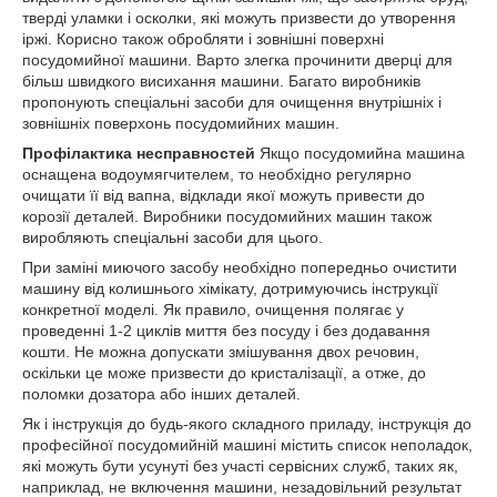
тверді уламки і осколки, які можуть призвести до утворення
іржі. Корисно також обробляти і зовнішні поверхні
посудомийної машини. Варто злегка прочинити дверці для
більш швидкого висихання машини. Багато виробників
пропонують спеціальні засоби для очищення внутрішніх і
зовнішніх поверхонь посудомийних машин.
Профілактика несправностей
Якщо посудомийна машина
оснащена водоумягчителем, то необхідно регулярно
очищати її від вапна, відклади якої можуть привести до
корозії деталей. Виробники посудомийних машин також
виробляють спеціальні засоби для цього.
При заміні миючого засобу необхідно попередньо очистити
машину від колишнього хімікату, дотримуючись інструкції
конкретної моделі. Як правило, очищення полягає у
проведенні 1-2 циклів миття без посуду і без додавання
кошти. Не можна допускати змішування двох речовин,
оскільки це може призвести до кристалізації, а отже, до
поломки дозатора або інших деталей.
Як і інструкція до будь-якого складного приладу, інструкція до
професійної посудомийній машині містить список неполадок,
які можуть бути усунуті без участі сервісних служб, таких як,
наприклад, не включення машини, незадовільний результат