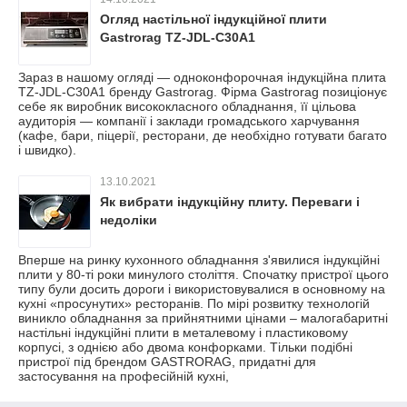
Огляд настільної індукційної плити
Gastrorag TZ-JDL-C30A1
Зараз в нашому огляді — одноконфорочная індукційна плита
TZ-JDL-C30A1 бренду Gastrorag. Фірма Gastrorag позиціонує
себе як виробник висококласного обладнання, її цільова
аудиторія — компанії і заклади громадського харчування
(кафе, бари, піцерії, ресторани, де необхідно готувати багато
і швидко).
13.10.2021
Як вибрати індукційну плиту. Переваги і
недоліки
Вперше на ринку кухонного обладнання з'явилися індукційні
плити у 80-ті роки минулого століття. Спочатку пристрої цього
типу були досить дороги і використовувалися в основному на
кухні «просунутих» ресторанів. По мірі розвитку технологій
виникло обладнання за прийнятними цінами – малогабаритні
настільні індукційні плити в металевому і пластиковому
корпусі, з однією або двома конфорками. Тільки подібні
пристрої під брендом GASTRORAG, придатні для
застосування на професійній кухні,