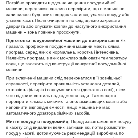
Потрібно проводити щоденне чищення посудомийної
машини, перед якою важливо перевірити, що в машині не
залишилося будь-яких твердих частинок, уламків посуду або
уламків касет. Після очищення не слід щільно закривати
дверцята або опускати ковпак до наступного використання
машини – вона повинна просохнути.
Підготовка посудомийної машини до використання
Як
правило, професійні посудомийні машини мають кілька
програм, серед яких є нормальна, коротка і інтенсивна.
Наявність програм, в яких можливо змінювати температуру
води, що залежить від конструкції конкретної посудомийної
машини.
При включенні машини слід переконатися в її зовнішньої
справності, перевірити правильність установки деталей,
готовність фільтрів і водоумягчителя (достатньо солі), після
чого відкрити вентиль надходження води. Також варто
перевірити кількість миючих та ополаскивающих коштів або
наповнити відповідні ємності, якщо машина не має
автоматичного дозатора хімічних засобів.
Миття посуду в посудомийці
Перед завантаженням посуду
в касету слід видалити великі залишки їжі, потім розмістити
посуд у касеті, дотримуючись рекомендацій виробника по