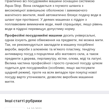
Практично всі посудомийні машини оснащені системою
Aqua-Stop. Вона складається з гнучкого шланга з
високоміцної зовнішньою оболонкою і замикаючого
магнітного вентиля, який автоматично блокує подачу води в
шланг при протіканні. У деяких машинах є піддон з
поплавковим вимикачем води, який спрацьовує, якщо рівень
води в піддоні перевищує допустиму норму.
Професійні посудомийні машини
досить універсальні,
однак існують деякі обмеження на предмети, які можна мити.
Так, не рекомендується закладати в машину посріблені
вироби, вироби з алюмінію та м'якого пластику, тендітну
антикварну посуд з порцеляни або матового скла, а також
предмети з дерева, перламутру, кістки, олова, міді та латуні.
Велика частина професійної і просто сучасної посуду цілком
годиться для посудомийок (особливо, якщо застосувати
щадний режим), проте на всяк випадок при покупці нової
посуду варто уточнювати, дозволяє виробник машинне
миття.
Інші статті рубрики
14.10.2021