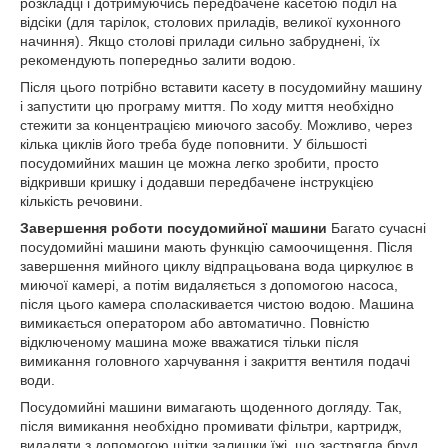
розкладці і дотримуючись передбачене касетою поділ на
відсіки (для тарілок, столових приладів, великої кухонного
начиння). Якщо столові прилади сильно забруднені, їх
рекомендують попередньо залити водою.
Після цього потрібно вставити касету в посудомийну машину
і запустити цю програму миття. По ходу миття необхідно
стежити за концентрацією миючого засобу. Можливо, через
кілька циклів його треба буде поповнити. У більшості
посудомийних машин це можна легко зробити, просто
відкривши кришку і додавши передбачене інструкцією
кількість речовини.
Завершення роботи посудомийної машини
Багато сучасні
посудомийні машини мають функцію самоочищення. Після
завершення мийного циклу відпрацьована вода циркулює в
миючої камері, а потім видаляється з допомогою насоса,
після цього камера споласкивается чистою водою. Машина
вимикається оператором або автоматично. Повністю
відключеному машина може вважатися тільки після
вимикання головного харчування і закриття вентиля подачі
води.
Посудомийні машини вимагають щоденного догляду. Так,
після вимикання необхідно промивати фільтри, картридж,
видаляти з допомогою щітки залишки їжі, що застрягла бруд,