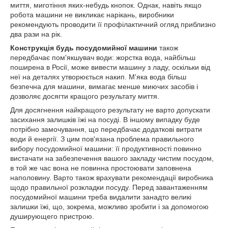
миття, миготіння яких-небудь кнопок. Однак, навіть якщо
робота машини не викликає нарікань, виробники
рекомендують проводити її профілактичний огляд приблизно
два рази на рік.
Конструкція будь посудомийної машини
також
передбачає пом'якшувач води: жорстка вода, найбільш
поширена в Росії, може вивести машину з ладу, оскільки від
неї на деталях утворюється накип. М'яка вода більш
безпечна для машини, вимагає менше миючих засобів і
дозволяє досягти кращого результату миття.
Для досягнення найкращого результату не варто допускати
засихання залишків їжі на посуді. В іншому випадку буде
потрібно замочування, що передбачає додаткові витрати
води й енергії. З цим пов'язана проблема правильного
вибору посудомийної машини: її продуктивності повинно
вистачати на забезпечення вашого закладу чистим посудом,
в той же час вона не повинна простоювати заповнена
наполовину. Варто також врахувати рекомендації виробника
щодо правильної розкладки посуду. Перед завантаженням
посудомийної машини треба видалити занадто великі
залишки їжі, що, зокрема, можливо зробити і за допомогою
душирующего пристрою.